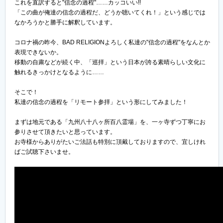
これを直訳すると"信念の過程"……カッコいい!!
「この曲が俺達の信念の過程だ、どうか聴いてくれ！」という感じでは
なかろうかと勝手に解釈しています。
コロナ禍の昨今、BAD RELIGIONよろしく私達の"信念の過程"をなんとか
表現できないか。
移動の自粛などが続く中、「巡拝」という日本が誇る素晴らしい文化に
触れるきっかけとなるように……
そこで！
私達の信念の過程を「リモート参拝」という形にしてみました！
まずは地元である「九州八十八ヶ所百八霊場」を、一ヶ寺ずつ丁寧にお
参りさせて頂きたいと思っています。
お寺様からありがたいご法話も特別に頂戴しておりますので、宜しけれ
ばご試聴下さいませ。