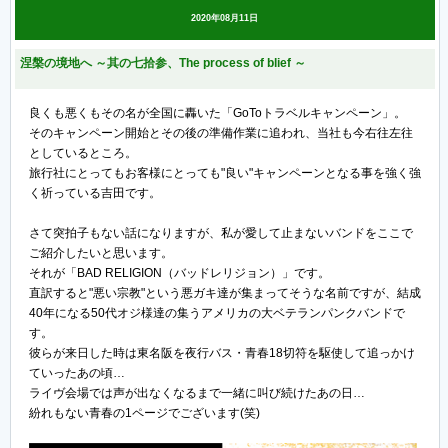
2020年08月11日
涅槃の境地へ ～其の七拾参、The process of blief ～
良くも悪くもその名が全国に轟いた「GoToトラベルキャンペーン」。
そのキャンペーン開始とその後の準備作業に追われ、当社も今右往左往
としているところ。
旅行社にとってもお客様にとっても"良い"キャンペーンとなる事を強く強
く祈っている吉田です。
さて突拍子もない話になりますが、私が愛して止まないバンドをここで
ご紹介したいと思います。
それが「BAD RELIGION（バッドレリジョン）」です。
直訳すると"悪い宗教"という悪ガキ達が集まってそうな名前ですが、結成
40年になる50代オジ様達の集うアメリカの大ベテランパンクバンドで
す。
彼らが来日した時は東名阪を夜行バス・青春18切符を駆使して追っかけ
ていったあの頃…
ライヴ会場では声が出なくなるまで一緒に叫び続けたあの日…
紛れもない青春の1ページでございます(笑)