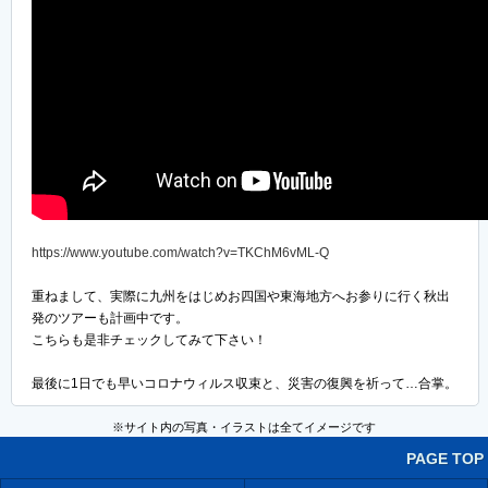
https://www.youtube.com/watch?v=TKChM6vML-Q
重ねまして、実際に九州をはじめお四国や東海地方へお参りに行く秋出
発のツアーも計画中です。
こちらも是非チェックしてみて下さい！
最後に1日でも早いコロナウィルス収束と、災害の復興を祈って…合掌。
※サイト内の写真・イラストは全てイメージです
PAGE TOP