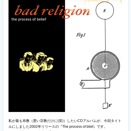
私が最も布教（悪い宗教だけに(笑)）したいCDアルバムが、今回タイト
ルにしました2002年リリースの『The process of blief』です。