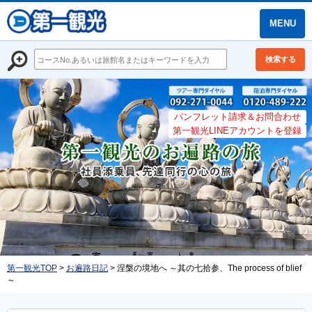
MENU
検索する
パンフレット請求＆お問合わせ
第一観光LINEアカウントを登録
第一観光TOP
>
お遍路日記
> 涅槃の境地へ ～其の七拾参、The process of blief
～