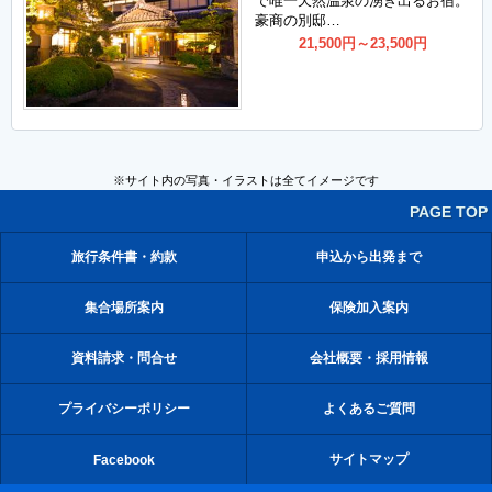
で唯一天然温泉の湧き出るお宿。
豪商の別邸…
21,500
円
～23,500
円
※サイト内の写真・イラストは全てイメージです
PAGE TOP
旅行条件書・約款
申込から出発まで
集合場所案内
保険加入案内
資料請求・問合せ
会社概要・採用情報
プライバシーポリシー
よくあるご質問
サイトマップ
Facebook