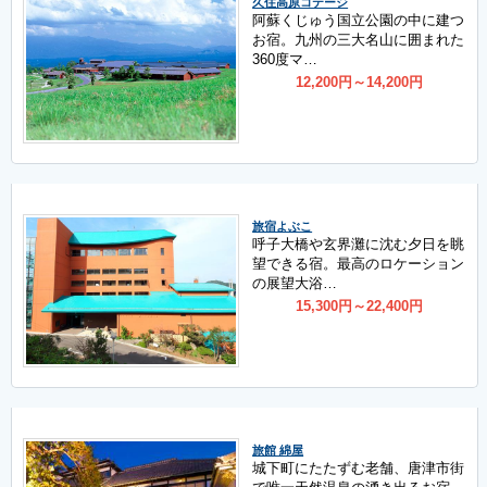
久住高原コテージ
阿蘇くじゅう国立公園の中に建つ
お宿。九州の三大名山に囲まれた
360度マ…
12,200
円
～14,200
円
旅宿よぶこ
呼子大橋や玄界灘に沈む夕日を眺
望できる宿。最高のロケーション
の展望大浴…
15,300
円
～22,400
円
旅館 綿屋
城下町にたたずむ老舗、唐津市街