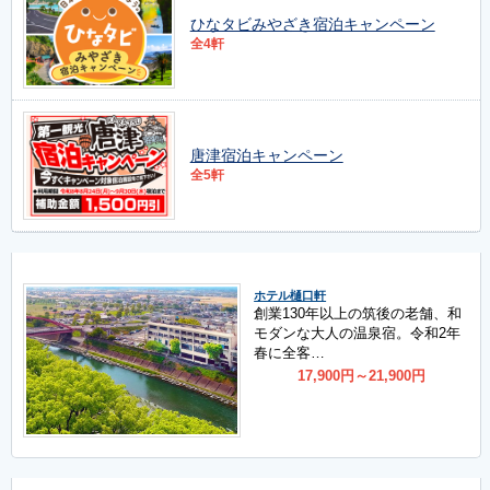
ひなタビみやざき宿泊キャンペーン
全4軒
唐津宿泊キャンペーン
全5軒
ホテル樋口軒
創業130年以上の筑後の老舗、和
モダンな大人の温泉宿。令和2年
春に全客…
17,900
円
～21,900
円