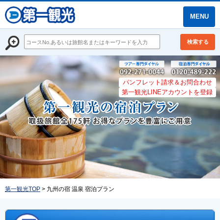
MENU
検索する
パンフレット請求＆お問合わせ
第一観光LINEアカウントを登録
第一観光TOP
> 九州の宿 温泉 宿泊プラン