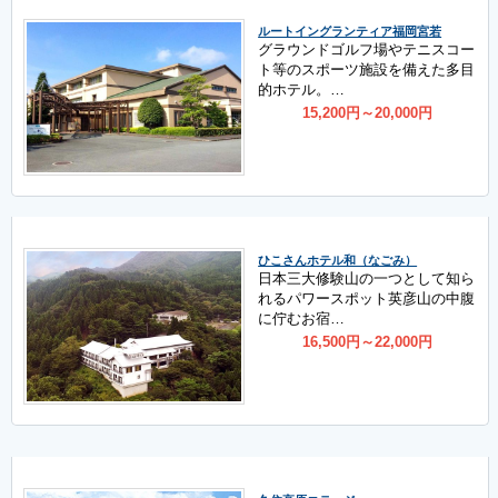
ルートイングランティア福岡宮若
グラウンドゴルフ場やテニスコー
ト等のスポーツ施設を備えた多目
的ホテル。…
15,200
円
～20,000
円
ひこさんホテル和（なごみ）
日本三大修験山の一つとして知ら
れるパワースポット英彦山の中腹
に佇むお宿…
16,500
円
～22,000
円