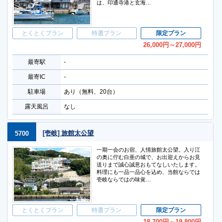
は、印通寺港と玄海…
とくとくプラン
特選プラン
限定プラン
26,000
円
～27,000
円
最寄駅
-
最寄IC
-
駐車場
あり（無料、20台）
露天風呂
なし
[壱岐] 旅館太公望
5700
一期一会のお宿、人情旅館太公望。入り江
の奥に佇む白亜の城で、お出迎えからお見
送りまで誠心誠意おもてなしいたします。
料理にも一品一品心を込め、当館ならでは
壱岐ならではの味覚…
とくとくプラン
特選プラン
限定プラン
18,700
円
～19,800
円