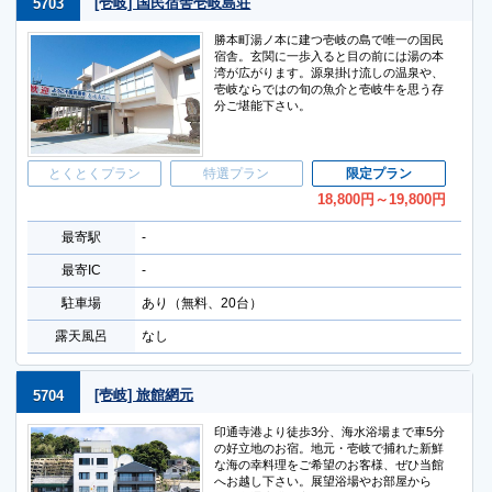
[壱岐] 国民宿舎壱岐島荘
5703
勝本町湯ノ本に建つ壱岐の島で唯一の国民
宿舎。玄関に一歩入ると目の前には湯の本
湾が広がります。源泉掛け流しの温泉や、
壱岐ならではの旬の魚介と壱岐牛を思う存
分ご堪能下さい。
とくとくプラン
特選プラン
限定プラン
18,800
円
～19,800
円
最寄駅
-
最寄IC
-
駐車場
あり（無料、20台）
露天風呂
なし
[壱岐] 旅館網元
5704
印通寺港より徒歩3分、海水浴場まで車5分
の好立地のお宿。地元・壱岐で捕れた新鮮
な海の幸料理をご希望のお客様、ぜひ当館
へお越し下さい。展望浴場やお部屋から