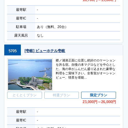
最寄駅
-
最寄IC
-
駐車場
あり（無料、20台）
露天風呂
なし
[壱岐] ビューホテル壱岐
5705
郷ノ浦港正面に位置し絶好のロケーション
を誇る宿。自慢の本マグロなどを中心とし
た、海の幸がふんだん盛り込まれた豪華な
料理をご賞味下さい。全客室がオーシャン
ビュー、情景を堪能…
とくとくプラン
特選プラン
限定プラン
23,000
円
～26,000
円
最寄駅
-
最寄IC
-