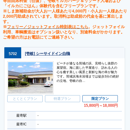
等自由席料金（往復）、壱岐イルカパーク＆リゾート入場および
「イルカにごはん」体験代を含むフリープランです。
※しま旅補助金が大人お一人様あたり4,000円・小人お一人様あたり
2,000円助成されています。取消料は助成前の代金を基に算出しま
す。
※
フェリー／ジェットフォイル時刻表はこちら
。ジェットフォイル
利用、車輌搬送はオプション扱いとなり、別途料金がかかります。
ご希望の方はお電話にてご連絡下さい。
[壱岐] シーサイドイン白鴎
5702
ビーチが連なる筒城の浜、見晴らし抜群の
展望宿。海に面した平屋造り、訪れる人の
心を癒す美しい風景と新鮮な海の幸が魅力
です。筒城浜海水浴場までは徒歩3分の絶好
の立地、壱岐の自…
とくとくプラン
特選プラン
限定プラン
15,800
円
～18,000
円
最寄駅
-
最寄IC
-