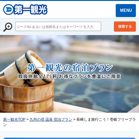
MENU
検索する
第一観光TOP
>
九州の宿 温泉 宿泊プラン
> 長崎しま旅行こう！壱岐フリープラ
ン