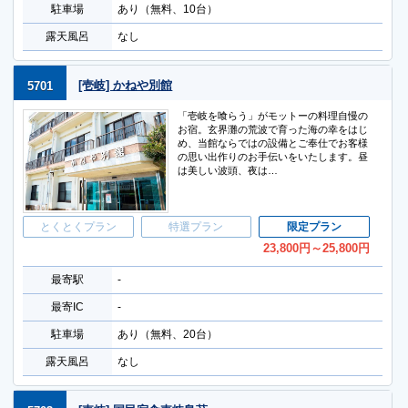
駐車場
あり（無料、10台）
露天風呂
なし
[壱岐] かねや別館
5701
「壱岐を喰らう」がモットーの料理自慢の
お宿。玄界灘の荒波で育った海の幸をはじ
め、当館ならではの設備とご奉仕でお客様
の思い出作りのお手伝いをいたします。昼
は美しい波頭、夜は…
とくとくプラン
特選プラン
限定プラン
23,800
円
～25,800
円
最寄駅
-
最寄IC
-
駐車場
あり（無料、20台）
露天風呂
なし