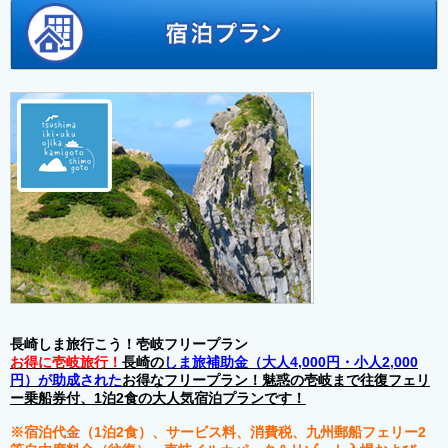
長崎しま旅行こう！壱岐フリープラン
お得に壱岐旅行！
長崎の
しま旅補助金（大人4,000円・小人2,000
円）が助成された
お得なフリープラン！魅惑の壱岐まで往復フェリ
ー乗船券付、1泊2食の大人気宿泊プランです！
※宿泊代金（1泊2食）、サービス料、消費税、九州郵船フェリー2