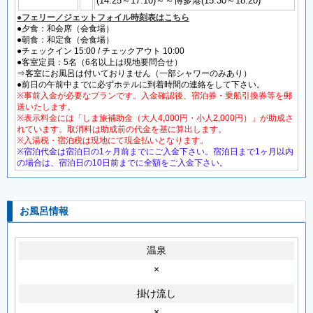
(14:25～17:10)～～博多港(15:30～18:20)
●フェリー／ジェットフォイル時刻表はこちら
●夕食：和会席（会食場）
●朝食：和定食（会食場）
●チェックイン 15:00 / チェックアウト 10:00
●客室定員：5名（6名以上は現地要問合せ）
⇒客室にお風呂は付いておりません（一部シャワーのみあり）
●前日の午前中までに必ずホテルに到着時間の連絡をして下さい。
※事前入金が必要なプランです。入金確認後、宿泊券・乗船引換券等を郵
送いたします。
※表示料金には「しま旅補助金（大人4,000円・小人2,000円）」が助成さ
れています。取消料は助成前の代金を基に算出します。
※入湯税・宿泊税は現地にて現金払いとなります。
※宿泊代金は宿泊日の1ヶ月前までにご入金下さい。宿泊日まで1ヶ月以内
の場合は、宿泊日の10日前までに全額をご入金下さい。
お風呂情報
温泉
×
掛け流し
×