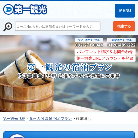
MENU
検索する
パンフレット請求＆お問合わせ
第一観光LINEアカウントを登録
第一観光TOP
>
九州の宿 温泉 宿泊プラン
> 旅館網元