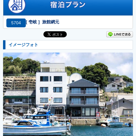
[ 壱岐 ] 旅館網元
5704
イメージフォト