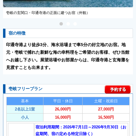
建つお宿（外観）
展望風呂からは印通寺港と玄界灘を
宿の特徴
印通寺港より徒歩3分、海水浴場まで車5分の好立地のお宿。地
元・壱岐で捕れた新鮮な海の幸料理をご希望のお客様、ぜひ当館
へお越し下さい。展望浴場やお部屋からは、印通寺港と玄海灘を
見渡すことも出来ます。
壱岐フリープラン
基本
平日・休日
土曜・祝前日
2名以上1室
26,000円
27,000円
小人
16,000円
16,500円
宿泊利用期間：2026年7月1日～2026年9月30日（お
盆期間、宿の定める特定日除く）