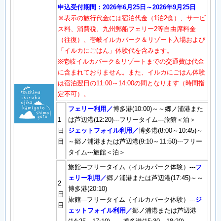
申込受付期間：2026年6月25日～2026年9月25日
※表示の旅行代金には宿泊代金（1泊2食）、サービ
ス料、消費税、九州郵船フェリー2等自由席料金
（往復）、壱岐イルカパーク＆リゾート入場および
「イルカにごはん」体験代を含みます。
※壱岐イルカパーク＆リゾートまでの交通費は代金
に含まれておりません。また、イルカにごはん体験
は宿泊翌日の11:00～14:00の間となります（時間指
定不可）。
フェリー利用／
博多港(10:00)～～郷ノ浦港また
1
は芦辺港(12:20)---フリータイム---旅館＜泊＞
日
ジェットフォイル利用／
博多港(8:00～10:45)～
目
～郷ノ浦港または芦辺港(9:10～11:50)---フリー
タイム---旅館＜泊＞
旅館---フリータイム（イルカパーク体験）---
フ
ェリー利用／
郷ノ浦港または芦辺港(17:45)～～
2
博多港(20:10)
日
旅館---フリータイム（イルカパーク体験）---
ジ
目
ェットフォイル利用／
郷ノ浦港または芦辺港