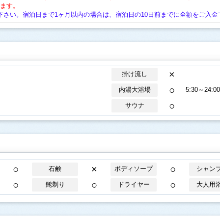
ります。
下さい。宿泊日まで1ヶ月以内の場合は、宿泊日の10日前までに全額をご入金
×
掛け流し
○
内湯大浴場
5:30～24:00
○
サウナ
○
×
○
石鹸
ボディソープ
シャン
○
○
○
髭剃り
ドライヤー
大人用