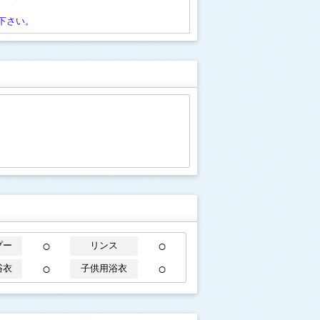
下さい。
○
○
プー
リンス
○
○
浴衣
子供用浴衣