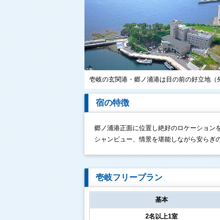
壱岐の玄関港・郷ノ浦港は目の前の好立地（
宿の特徴
郷ノ浦港正面に位置し絶好のロケーション
シャンビュー、情景を堪能しながら安らぎ
壱岐フリープラン
基本
2名以上1室