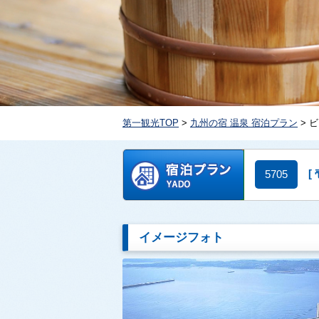
第一観光TOP
>
九州の宿 温泉 宿泊プラン
> 
[
5705
イメージフォト