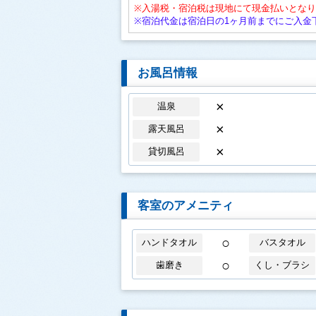
※入湯税・宿泊税は現地にて現金払いとな
※宿泊代金は宿泊日の1ヶ月前までにご入金
お風呂情報
×
温泉
×
露天風呂
×
貸切風呂
客室のアメニティ
○
ハンドタオル
バスタオル
○
歯磨き
くし・ブラシ