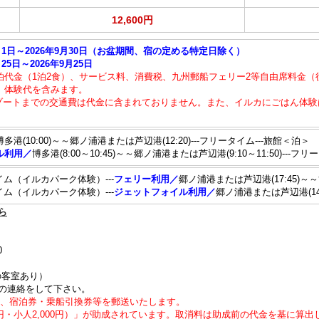
12,600円
月1日～2026年9月30日（お盆期間、宿の定める特定日除く）
5日～2026年9月25日
泊代金（1泊2食）、サービス料、消費税、九州郵船フェリー2等自由席料金
」体験代を含みます。
ートまでの交通費は代金に含まれておりません。また、イルカにごはん体験は宿泊
博多港(10:00)～～郷ノ浦港または芦辺港(12:20)---フリータイム---旅館＜泊＞
ル利用／
博多港(8:00～10:45)～～郷ノ浦港または芦辺港(9:10～11:50)---フ
イム（イルカパーク体験）---
フェリー利用／
郷ノ浦港または芦辺港(17:45)～～博
イム（イルカパーク体験）---
ジェットフォイル利用／
郷ノ浦港または芦辺港(14:25
ら
0
の客室あり）
の連絡をして下さい。
後、宿泊券・乗船引換券等を郵送いたします。
0円・小人2,000円）」が助成されています。取消料は助成前の代金を基に算出