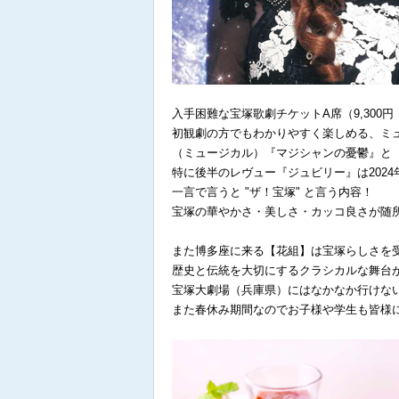
入手困難な宝塚歌劇チケットA席（9,300
初観劇の方でもわかりやすく楽しめる、ミ
（ミュージカル）『マジシャンの憂鬱』と
特に後半のレヴュー『ジュビリー』は202
一言で言うと "ザ！宝塚" と言う内容！
宝塚の華やかさ・美しさ・カッコ良さが随
また博多座に来る【花組】は宝塚らしさを
歴史と伝統を大切にするクラシカルな舞台
宝塚大劇場（兵庫県）にはなかなか行けな
また春休み期間なのでお子様や学生も皆様