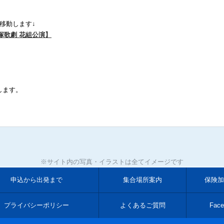
移動します↓
宝塚歌劇 花組公演】
します。
※サイト内の写真・イラストは全てイメージです
申込から出発まで
集合場所案内
保険加
プライバシーポリシー
よくあるご質問
Face