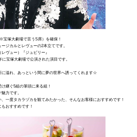
円 ※宝塚大劇場で言うS席）を確保！
ュージカルとレヴューの2本立てです。
（レヴュー）『ジュビリー』
4年に宝塚大劇場で公演された演目です。
所に溢れ、あっという間に夢の世界へ誘ってくれます☆
受け継ぐ5組の筆頭に来る組！
が魅力です。
い、一度タカラヅカを観てみたかった、そんなお客様におすすめです！
にもおすすめです！