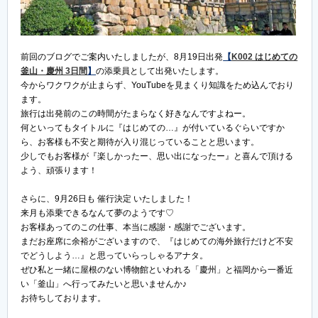
前回のブログでご案内いたしましたが、8月19日出発
【
K002 はじめての
釜山・慶州 3日間
】
の添乗員として出発いたします。
今からワクワクが止まらず、YouTubeを見まくり知識をため込んでおり
ます。
旅行は出発前のこの時間がたまらなく好きなんですよねー。
何といってもタイトルに『はじめての…』が付いているぐらいですか
ら、お客様も不安と期待が入り混じっていることと思います。
少しでもお客様が『楽しかったー、思い出になったー』と喜んで頂ける
よう、頑張ります！
さらに、9月26日も 催行決定 いたしました！
来月も添乗できるなんて夢のようです♡
お客様あってのこの仕事、本当に感謝・感謝でございます。
まだお座席に余裕がございますので、『はじめての海外旅行だけど不安
でどうしよう…』と思っていらっしゃるアナタ。
ぜひ私と一緒に屋根のない博物館といわれる「慶州」と福岡から一番近
い「釜山」へ行ってみたいと思いませんか♪
お待ちしております。