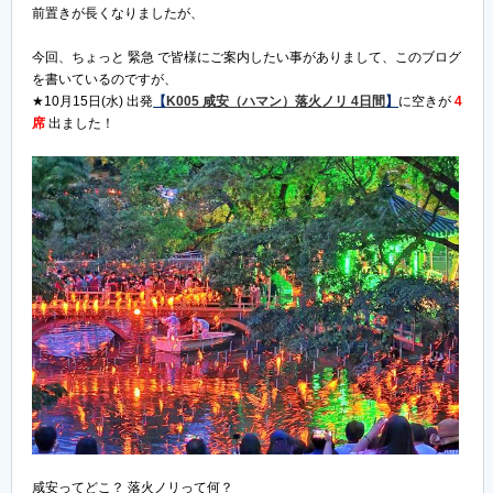
前置きが長くなりましたが、
今回、ちょっと 緊急 で皆様にご案内したい事がありまして、このブログ
を書いているのですが、
★10月15日(水) 出発
【
K005 咸安（ハマン）落火ノリ 4日間
】
に空きが
4
席
出ました！
咸安ってどこ？ 落火ノリって何？