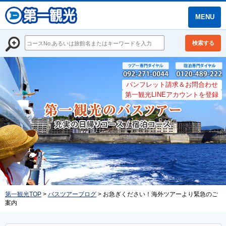
MENU
検索する
パンフレット請求＆お問合わせ
第一観光LINEアカウントを登録
第一観光TOP
>
バスツアーブログ
> お急ぎください！海外ツアーより緊急のご
案内