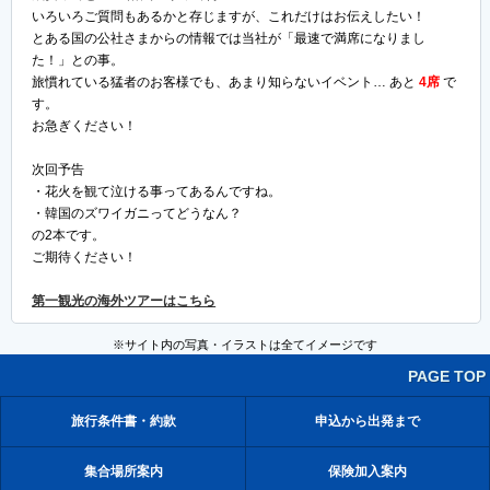
いろいろご質問もあるかと存じますが、これだけはお伝えしたい！
とある国の公社さまからの情報では当社が「最速で満席になりまし
た！」との事。
旅慣れている猛者のお客様でも、あまり知らないイベント… あと
4席
で
す。
お急ぎください！
次回予告
・花火を観て泣ける事ってあるんですね。
・韓国のズワイガニってどうなん？
の2本です。
ご期待ください！
第一観光の海外ツアーはこちら
※サイト内の写真・イラストは全てイメージです
PAGE TOP
旅行条件書・約款
申込から出発まで
集合場所案内
保険加入案内