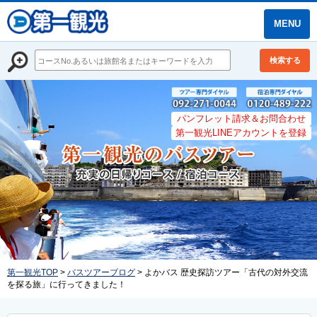
MENU
検索する
パンフレット請求＆お問合わせ
第一観光LINEアカウントを登録
第一観光TOP
>
バスツアーブログ
> よかバス 歴史探訪ツアー「古代の対外交流
を探る旅」に行ってきました！