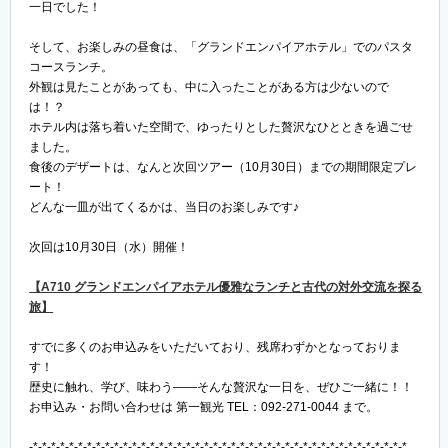
一日でした！
そして、お楽しみの昼食は、「グランドエンパイアホテル」でのパスタ
コースランチ。
外観は見たことがあっても、中に入ったことがある方は少ないので
は！？
ホテル内は落ち着いた空間で、ゆったりとした贅沢なひとときを過ごせ
ました。
食後のデザートは、なんと次回ツアー（10月30日）までの期間限定プレ
ート！
どんな一皿が出てくるかは、当日のお楽しみです♪
次回は10月30日（水）開催！
【A710 グランドエンパイアホテル優雅なランチと古代の対外交流を探る
旅】
すでに多くのお申込みをいただいており、残席わずかとなっておりま
す！
歴史に触れ、学び、味わう——そんな贅沢な一日を、ぜひご一緒に！！
お申込み・お問い合わせは 第一観光 TEL：092-271-0044 まで。
-*-*-*-*-*-*-*-*-*-*-*-*-*-*-*-*-*-*-*-*-*-*-*-*-*-*-*-*-*-*-*-*-*-*-*-*-*-*-*-*-*-*