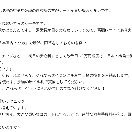
、現地の空港や公認の両替所の方がレートが良い場合が多いです。
。
をお願いするのが一番です。
事がほとんどですし、添乗員が目を光らせていますので、高額レートはありえ
「日本国内の空港」で最低の両替をしておくのも良い！
のチップなど、「初日の安心料」として数千円～1万円程度は、日本の出発空
す。
ています。
いかもしれませんが、それでもタイミングをみて少額の換金をお勧めします。
札を使わず、少額の米ドル札で買物をしてください。
んし、これもターゲットにされやすいので気を付けてください！
が賢いテクニック！
が増えています。
割り切り、大きな買い物はカードにすることで、余計な両替手数料を抑え、帰
ていますか？