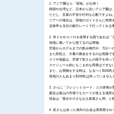
1. アジア圏なら「現地」がお得！
韓国や台湾など、日本から近いアジア圏は
ただし、言葉の不安や行列も心配ですよね
ツアーの場合は、現地のガイドさんに両替
交換率も当日の銀行レートで行ってくれる
2. 米ドルやユーロを使用する国であれば
現地に着いてから慌てるのは禁物。
空港からホテルまでの飲み物代や、万が一
また防犯上、大量の換金をするのは危険で
スリや強盗は、空港で皆さんの様子を伺っ
スケジュール的にもこまめな両替はできな
また、お買物をする時は、なるべく$100
現地の人もあまり$100札は持っていませ
3. さらに「クレジットカード」との併用
最近は釜山の市場でもカードが使える場所
現金は「屋台や小さなお土産屋さん用」と
4. 皆さんは余った海外のお金は再両替され