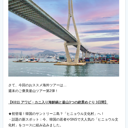
さて、今回のおススメ海外ツアーは…
週末のご褒美釜山ツアー第2弾！
【K011 アワビ・カニ入り海鮮鍋と釜山3つの絶景めぐり 3日間】
★初登場！韓国のサントリーニ島？「ヒニョウル文化村」へ！
・話題の新スポット：今、韓国の若者やSNSで大人気の「ヒニョウル文
化村」をコースに組み込みました。