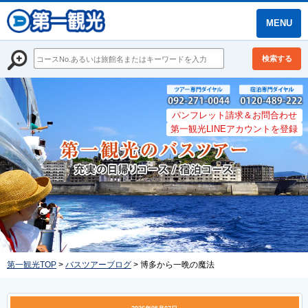
MENU
検索する
パンフレット請求＆お問合わせ
第一観光LINEアカウントを登録
第一観光TOP
>
バスツアーブログ
> 博多から一晩の魔法