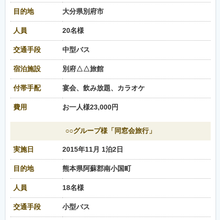
目的地
大分県別府市
人員
20名様
交通手段
中型バス
宿泊施設
別府△△旅館
付帯手配
宴会、飲み放題、カラオケ
費用
お一人様23,000円
○○グループ様「同窓会旅行」
実施日
2015年11月 1泊2日
目的地
熊本県阿蘇郡南小国町
人員
18名様
交通手段
小型バス