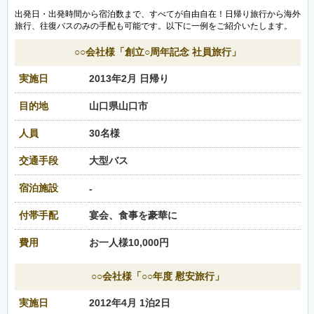
出発日・出発時間から宿泊数まで、すべてが自由自在！日帰り旅行から海外
旅行、往復バスのみの手配も可能です。以下に一例をご紹介いたします。
○○会社様「創立○周年記念 社員旅行」
実施日
2013年2月 日帰り
目的地
山口県山口市
人員
30名様
交通手段
大型バス
宿泊施設
-
付帯手配
宴会、食事を豪華に
費用
お一人様10,000円
○○会社様「○○年度 慰安旅行」
実施日
2012年4月 1泊2日