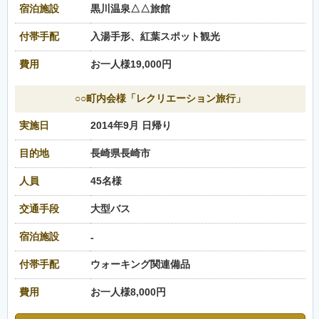
宿泊施設
黒川温泉△△旅館
付帯手配
入湯手形、紅葉スポット観光
費用
お一人様19,000円
○○町内会様「レクリエーション旅行」
実施日
2014年9月 日帰り
目的地
長崎県長崎市
人員
45名様
交通手段
大型バス
宿泊施設
-
付帯手配
ウォーキング関連備品
費用
お一人様8,000円