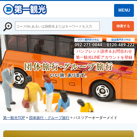
MENU
検索する
パンフレット請求＆お問合わせ
第一観光LINEアカウントを登録
第一観光TOP
>
団体旅行・グループ旅行
> バスツアーオーダーメイド