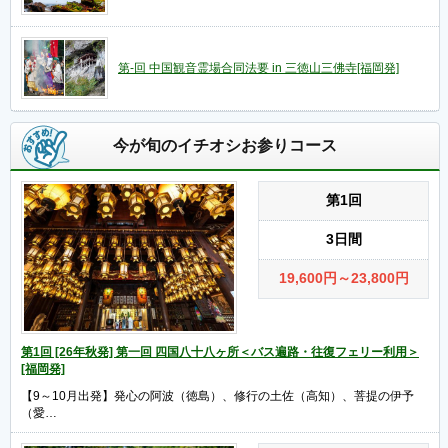
第-回 中国観音霊場合同法要 in 三徳山三佛寺[福岡発]
今が旬のイチオシお参りコース
第1回
3日間
19,600
円
～23,800
円
第1回 [26年秋発] 第一回 四国八十八ヶ所＜バス遍路・往復フェリー利用＞
[福岡発]
【9～10月出発】発心の阿波（徳島）、修行の土佐（高知）、菩提の伊予
（愛…