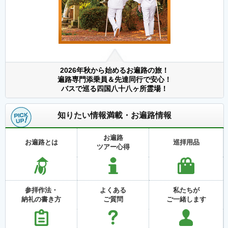
2026年秋から始めるお遍路の旅！
遍路専門添乗員＆先達同行で安心！
バスで巡る四国八十八ヶ所霊場！
知りたい情報満載・お遍路情報
お遍路
お遍路とは
巡拝用品
ツアー心得
参拝作法・
よくある
私たちが
納礼の書き方
ご質問
ご一緒します