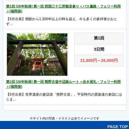
第1回 [26年秋発] 第一回 西国三十三所観音参り＜バス遍路・フェリー利用
＞[福岡発]
【9月出発】開創から1,300年以上の時を超え、今も多くの参拝者がおと
ず…
第1回
3日間
21,800
円
～26,000
円
第1回 [26年秋発] 第一回 熊野古道中辺路ルート＜歩き巡礼・フェリー利用
＞[福岡発]
【9月出発】世界遺産の参詣道「熊野古道」。平安時代の貴族達の参詣には
じま…
※サイト内の写真・イラストは全てイメージです
PAGE TOP