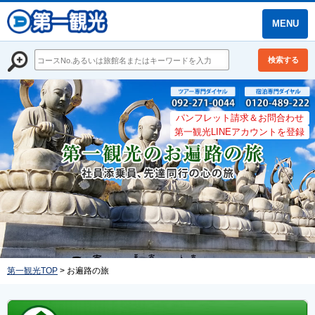
MENU
検索する
パンフレット請求＆お問合わせ
第一観光LINEアカウントを登録
第一観光TOP
> お遍路の旅