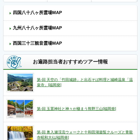
四国八十八ヶ所霊場MAP
九州八十八ヶ所霊場MAP
西国三十三観音霊場MAP
お遍路担当者おすすめツアー情報
第-回 天空の「竹田城跡」と出石そば料理と城崎温泉「温
泉寺」[福岡発]
第-回 玉置神社と神々が棲まう熊野三山[福岡発]
第-回 奥入瀬渓流ウォークと十和田湖遊覧クルーズと青龍
寺昭和大仏[福岡発]