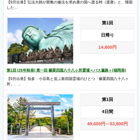
【9月出発】弘法大師が密教の修法を求め唐の国へ渡る時（渡唐）と、帰国
した…
第1回
日帰り
14,800
円
第1回 [26年秋発] 第一回 篠栗四国八十八ヶ所霊場＜バス遍路＞[福岡発]
【9月出発】知多・小豆島と並ぶ新四国霊場のひとつ「篠栗四国八十八ヶ
所」、…
第1回
4日間
49,600
円
～53,800
円