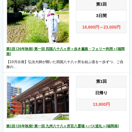
第1回
3日間
18,800
円
～23,000
円
第1回 [26年秋発] 第一回 四国八十八ヶ所＜歩き遍路・フェリー利用＞[福岡
発]
【10月出発】弘法大師が開いた四国八十八ヶ所を結ぶ道を一歩ずつ、ご自
身の…
第1回
日帰り
13,800
円
第1回 [26年秋発] 第一回 九州八十八ヶ所百八霊場＜バス巡礼＞[福岡発]