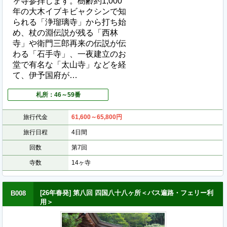
ヶ寺参拝します。樹齢約1,000
年の大木イブキビャクシンで知
られる「浄瑠璃寺」から打ち始
め、杖の淵伝説が残る「西林
寺」や衛門三郎再来の伝説が伝
わる「石手寺」、一夜建立のお
堂で有名な「太山寺」などを経
て、伊予国府が…
札所：46～59番
旅行代金
61,600～65,800
円
旅行日程
4日間
回数
第7回
寺数
14ヶ寺
[26年春発] 第八回 四国八十八ヶ所＜バス遍路・フェリー利
B008
用＞