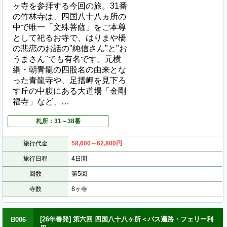
ヶ寺を参拝する今回の旅。31番
の竹林寺は、四国八十八ヵ所の
中で唯一「文殊菩薩」をご本尊
として祀るお寺で、はりまや橋
の悲恋のお話の"純信さん"と"お
うまさん"でも有名です。元横
綱・朝青龍の四股名の由来とな
った青龍寺や、足摺岬を見下ろ
す丘の中腹にある大道場「金剛
福寺」など、…
札所：31～38番
旅行代金
58,600～62,800
円
旅行日程
4日間
回数
第5回
寺数
8ヶ寺
[26年春発] 第六回 四国八十八ヶ所＜バス遍路・フェリー利
B006