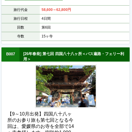
旅行代金
58,600～62,800
円
旅行日程
4日間
回数
第6回
寺数
15ヶ寺
[26年春発] 第七回 四国八十八ヶ所＜バス遍路・フェリー利
B007
用＞
【9～10月出発】四国八十八ヶ
所のお参り旅も第七回となる今
回は、愛媛県のお寺を全部で14