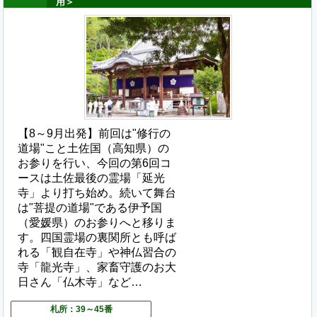
用＞
【8～9月出発】前回は"修行の
道場"こと土佐国（高知県）の
お参りを行い、今回の第6回コ
ースは土佐最後の霊場「延光
寺」より打ち始め。続いて舞台
は"菩提の道場"である伊予国
（愛媛県）のお参りへと移りま
す。四国霊場の裏関所とも呼ば
れる「観自在寺」や神仏習合の
寺「龍光寺」、家畜守護のお大
日さん「仏木寺」など…
札所：39～45番