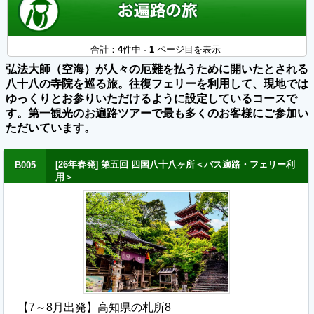
合計：
4
件中
- 1
ページ目を表示
弘法大師（空海）が人々の厄難を払うために開いたとされる
八十八の寺院を巡る旅。往復フェリーを利用して、現地では
ゆっくりとお参りいただけるように設定しているコースで
す。第一観光のお遍路ツアーで最も多くのお客様にご参加い
ただいています。
[26年春発] 第五回 四国八十八ヶ所＜バス遍路・フェリー利
B005
用＞
【7～8月出発】高知県の札所8