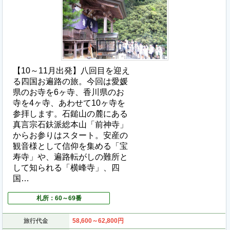
【10～11月出発】八回目を迎え
る四国お遍路の旅。今回は愛媛
県のお寺を6ヶ寺、香川県のお
寺を4ヶ寺、あわせて10ヶ寺を
参拝します。石鎚山の麓にある
真言宗石鈇派総本山「前神寺」
からお参りはスタート。安産の
観音様として信仰を集める「宝
寿寺」や、遍路転がしの難所と
して知られる「横峰寺」、四
国…
札所：60～69番
旅行代金
58,600～62,800
円