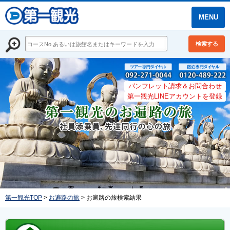
MENU
検索する
パンフレット請求＆お問合わせ
第一観光LINEアカウントを登録
第一観光TOP
>
お遍路の旅
> お遍路の旅検索結果