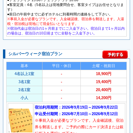
●チェックイン 15:00 / チェックアウト 10:00
●客室定員：4名（5名以上は現地要問合せ、客室タイプはお任せとなりま
す）
●前日の午前中までに必ずホテルに到着時間の連絡をして下さい。
※事前入金が必要なプランです。入金確認後、宿泊券を郵送します。入湯
税・宿泊税は現地にて現金払いとなります。
※宿泊代金は宿泊日の1ヶ月前までにご入金下さい。宿泊日まで1ヶ月以内
の場合は、宿泊日の10日前までに全額をご入金下さい。
シルバーウィーク宿泊プラン
基本
平日・休日
土曜・祝前日
4名以上1室
-
18,900円
3名1室
-
19,400円
2名1室
-
20,400円
小人
-
14,200円
宿泊利用期間：2026年9月19日～2026年9月22日
申込受付期間：2026年7月10日～2026年9月12日
※事前入金が必要なプランです。入金確認後、宿泊
券を郵送します。ご予約の際にカード決済または銀