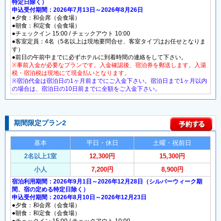
特定日除く）
申込受付期間：2026年7月13日～2026年8月26日
●夕食：和会席（会食場）
●朝食：和定食（会食場）
●チェックイン 15:00 / チェックアウト 10:00
●客室定員：4名（5名以上は現地要問合せ、客室タイプはお任せとなりま
す）
●前日の午前中までに必ずホテルに到着時間の連絡をして下さい。
※事前入金が必要なプランです。入金確認後、宿泊券を郵送します。入湯
税・宿泊税は現地にて現金払いとなります。
※宿泊代金は宿泊日の1ヶ月前までにご入金下さい。宿泊日まで1ヶ月以内
の場合は、宿泊日の10日前までに全額をご入金下さい。
期間限定プラン2
基本
平日・休日
土曜・祝前日
2名以上1室
12,300円
15,300円
小人
7,200円
8,900円
宿泊利用期間：2026年9月1日～2026年12月28日（シルバーウィーク期
間、宿の定める特定日除く）
申込受付期間：2026年8月10日～2026年12月23日
●夕食：和会席（会食場）
●朝食：和定食（会食場）