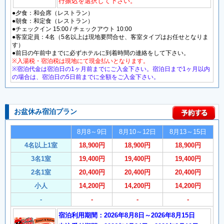
行振込を選択して下さい。
●夕食：和会席（レストラン）
●朝食：和定食（レストラン）
●チェックイン 15:00 / チェックアウト 10:00
●客室定員：4名（5名以上は現地要問合せ、客室タイプはお任せとなりま
す）
●前日の午前中までに必ずホテルに到着時間の連絡をして下さい。
※入湯税・宿泊税は現地にて現金払いとなります。
※宿泊代金は宿泊日の1ヶ月前までにご入金下さい。宿泊日まで1ヶ月以内
の場合は、宿泊日の5日前までに全額をご入金下さい。
お盆休み宿泊プラン
8月8～9日
8月10～12日
8月13～15日
4名以上1室
18,900円
18,900円
18,900円
3名1室
19,400円
19,400円
19,400円
2名1室
20,400円
20,400円
20,400円
小人
14,200円
14,200円
14,200円
-
-
-
-
宿泊利用期間：2026年8月8日～2026年8月15日