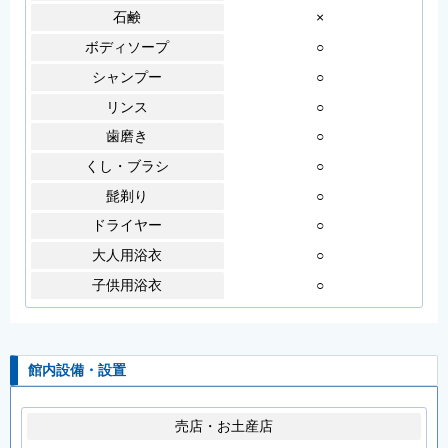
石鹸
×
ボディソープ
○
シャンプー
○
リンス
○
歯磨き
○
くし・ブラシ
○
髭剃り
○
ドライヤー
○
大人用浴衣
○
子供用浴衣
○
館内設備・設置
売店・お土産店