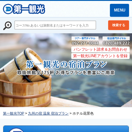
MENU
検索する
パンフレット請求＆お問合わせ
第一観光LINEアカウントを登録
第一観光TOP
>
九州の宿 温泉 宿泊プラン
> ホテル花景色