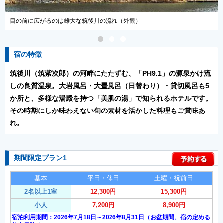
優しいお湯は赤ちゃんや妊婦の方も安心（大浴場）
宿の特徴
筑後川（筑紫次郎）の河畔にたたずむ、「PH9.1」の源泉かけ流
しの良質温泉。大岩風呂・大畳風呂（日替わり）・貸切風呂も5
か所と、多様な湯殿を持つ「美肌の湯」で知られるホテルです。
その時期にしか味わえない旬の素材を活かした料理もご賞味あ
れ。
期間限定プラン1
基本
平日・休日
土曜・祝前日
2名以上1室
12,300円
15,300円
小人
7,200円
8,900円
宿泊利用期間：2026年7月18日～2026年8月31日（お盆期間、宿の定める