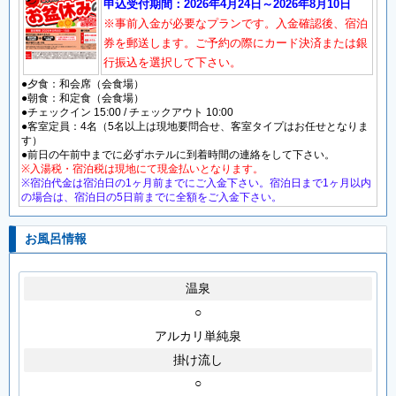
申込受付期間：2026年4月24日～2026年8月10日
※事前入金が必要なプランです。入金確認後、宿泊
券を郵送します。ご予約の際にカード決済または銀
行振込を選択して下さい。
●夕食：和会席（会食場）
●朝食：和定食（会食場）
●チェックイン 15:00 / チェックアウト 10:00
●客室定員：4名（5名以上は現地要問合せ、客室タイプはお任せとなりま
す）
●前日の午前中までに必ずホテルに到着時間の連絡をして下さい。
※入湯税・宿泊税は現地にて現金払いとなります。
※宿泊代金は宿泊日の1ヶ月前までにご入金下さい。宿泊日まで1ヶ月以内
の場合は、宿泊日の5日前までに全額をご入金下さい。
お風呂情報
温泉
○
アルカリ単純泉
掛け流し
○