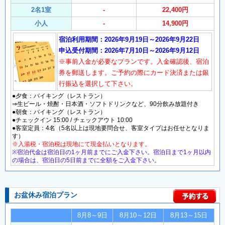
2名1室
-
22,400円
小人
-
14,900円
宿泊利用期間：2026年9月19日～2026年9月22日
申込受付期間：2026年7月10日～2026年9月12日
※事前入金が必要なプランです。入金確認後、宿泊
券を郵送します。ご予約の際にカード決済または銀
行振込を選択して下さい。
●夕食：バイキング（レストラン）
⇒生ビール・焼酎・日本酒・ソフトドリンクなど、90分飲み放題付き
●朝食：バイキング（レストラン）
●チェックイン 15:00 / チェックアウト 10:00
●客室定員：4名（5名以上は現地要問合せ、客室タイプはお任せとなりま
す）
※入湯税・宿泊税は現地にて現金払いとなります。
※宿泊代金は宿泊日の1ヶ月前までにご入金下さい。宿泊日まで1ヶ月以内
の場合は、宿泊日の5日前までに全額をご入金下さい。
お盆休み宿泊プラン
8月8～9日
8月10～12日
8月13～15日