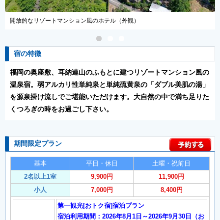
解放感あふれる露天風呂でゆっくりと（露天風呂）
宿の特徴
福岡の奥座敷、耳納連山のふもとに建つリゾートマンション風の
温泉宿。弱アルカリ性単純泉と単純硫黄泉の「ダブル美肌の湯」
を源泉掛け流しでご堪能いただけます。大自然の中で満ち足りた
くつろぎの時をお過ごし下さい。
期間限定プラン
基本
平日・休日
土曜・祝前日
2名以上1室
9,900円
11,900円
小人
7,000円
8,400円
第一観光[おトク宿]宿泊プラン
宿泊利用期間：2026年8月1日～2026年9月30日（お