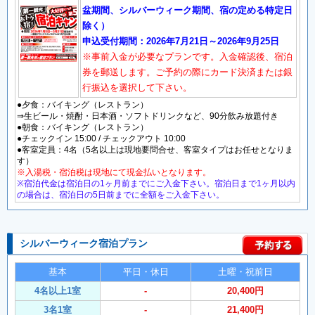
盆期間、シルバーウィーク期間、宿の定める特定日
除く）
申込受付期間：2026年7月21日～2026年9月25日
※事前入金が必要なプランです。入金確認後、宿泊
券を郵送します。ご予約の際にカード決済または銀
行振込を選択して下さい。
●夕食：バイキング（レストラン）
⇒生ビール・焼酎・日本酒・ソフトドリンクなど、90分飲み放題付き
●朝食：バイキング（レストラン）
●チェックイン 15:00 / チェックアウト 10:00
●客室定員：4名（5名以上は現地要問合せ、客室タイプはお任せとなりま
す）
※入湯税・宿泊税は現地にて現金払いとなります。
※宿泊代金は宿泊日の1ヶ月前までにご入金下さい。宿泊日まで1ヶ月以内
の場合は、宿泊日の5日前までに全額をご入金下さい。
シルバーウィーク宿泊プラン
基本
平日・休日
土曜・祝前日
4名以上1室
-
20,400円
3名1室
-
21,400円