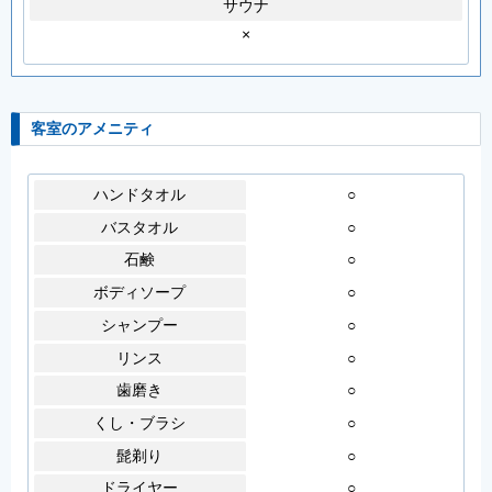
サウナ
×
客室のアメニティ
ハンドタオル
○
バスタオル
○
石鹸
○
ボディソープ
○
シャンプー
○
リンス
○
歯磨き
○
くし・ブラシ
○
髭剃り
○
ドライヤー
○