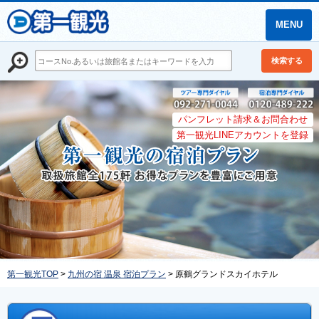
MENU
検索する
パンフレット請求＆お問合わせ
第一観光LINEアカウントを登録
第一観光TOP
>
九州の宿 温泉 宿泊プラン
> 原鶴グランドスカイホテル