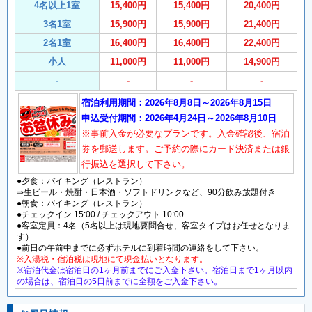
4名以上1室
15,400円
15,400円
20,400円
3名1室
15,900円
15,900円
21,400円
2名1室
16,400円
16,400円
22,400円
小人
11,000円
11,000円
14,900円
-
-
-
-
宿泊利用期間：2026年8月8日～2026年8月15日
申込受付期間：2026年4月24日～2026年8月10日
※事前入金が必要なプランです。入金確認後、宿泊
券を郵送します。ご予約の際にカード決済または銀
行振込を選択して下さい。
●夕食：バイキング（レストラン）
⇒生ビール・焼酎・日本酒・ソフトドリンクなど、90分飲み放題付き
●朝食：バイキング（レストラン）
●チェックイン 15:00 / チェックアウト 10:00
●客室定員：4名（5名以上は現地要問合せ、客室タイプはお任せとなりま
す）
●前日の午前中までに必ずホテルに到着時間の連絡をして下さい。
※入湯税・宿泊税は現地にて現金払いとなります。
※宿泊代金は宿泊日の1ヶ月前までにご入金下さい。宿泊日まで1ヶ月以内
の場合は、宿泊日の5日前までに全額をご入金下さい。