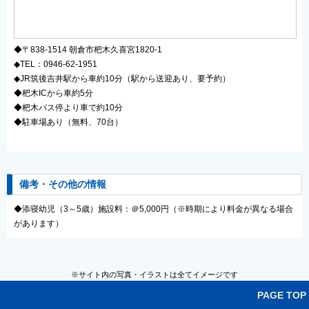
◆〒838-1514 朝倉市杷木久喜宮1820-1
◆TEL：0946-62-1951
◆JR筑後吉井駅から車約10分（駅から送迎あり、要予約）
◆杷木ICから車約5分
◆杷木バス停より車で約10分
◆駐車場あり（無料、70台）
備考・その他の情報
◆添寝幼児（3～5歳）施設料：＠5,000円（※時期により料金が異なる場合
があります）
※サイト内の写真・イラストは全てイメージです
PAGE TOP