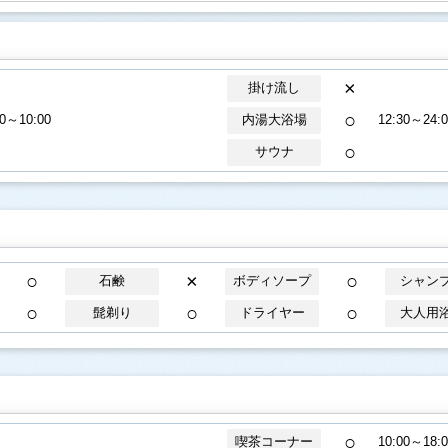
×
掛け流し
○
30～10:00
内湯大浴場
12:30～24:0
○
サウナ
○
×
○
石鹸
ボディソープ
シャン
○
○
○
髭剃り
ドライヤー
大人用
○
喫茶コーナー
10:00～18:0