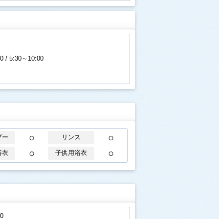
0 / 5:30～10:00
○
○
プー
リンス
○
○
浴衣
子供用浴衣
0