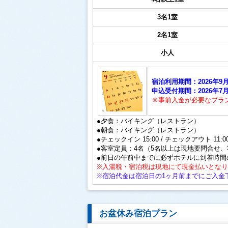
3名1室
2名1室
小人
宿泊利用期間：2026年9月1
申込受付期間：2026年7月1
※事前入金が必要なプラ
●夕食：バイキング（レストラン）
●朝食：バイキング（レストラン）
●チェックイン 15:00 / チェックアウト 11:0
●客室定員：4名（5名以上は現地要問合せ
●前日の午前中までに必ずホテルに到着時間
※入湯税・宿泊税は現地にて現金払いとな
※宿泊代金は宿泊日の1ヶ月前までにご入金
お盆休み宿泊プラン