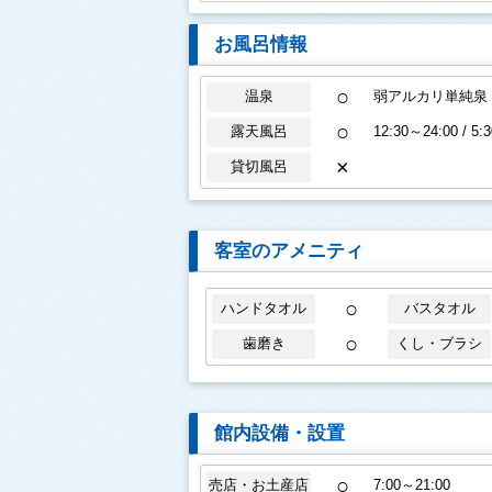
お風呂情報
○
温泉
弱アルカリ単純泉
○
露天風呂
12:30～24:00 / 5:
×
貸切風呂
客室のアメニティ
○
ハンドタオル
バスタオル
○
歯磨き
くし・ブラシ
館内設備・設置
○
売店・お土産店
7:00～21:00