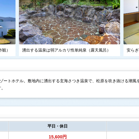
外観）
湧出する温泉は弱アルカリ性単純泉（露天風呂）
安らぎ
リゾートホテル。敷地内に湧出する玄海さつき温泉で、松原を吹き抜ける潮風
す。
平日・休日
15,600円