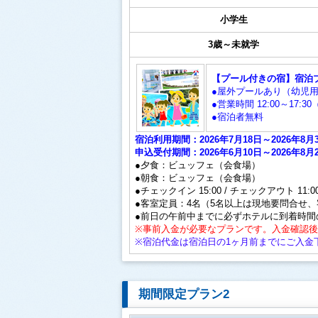
小学生
3歳～未就学
【プール付きの宿】宿泊
●屋外プールあり（幼児
●営業時間 12:00～17
●宿泊者無料
宿泊利用期間：2026年7月18日～2026年
申込受付期間：2026年6月10日～2026年8月
●夕食：ビュッフェ（会食場）
●朝食：ビュッフェ（会食場）
●チェックイン 15:00 / チェックアウト 11:0
●客室定員：4名（5名以上は現地要問合せ
●前日の午前中までに必ずホテルに到着時間
※事前入金が必要なプランです。入金確認
※宿泊代金は宿泊日の1ヶ月前までにご入金
期間限定プラン2