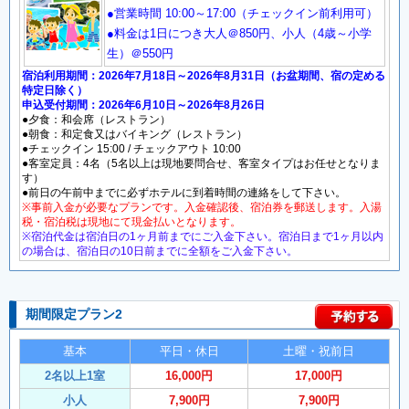
●営業時間 10:00～17:00（チェックイン前利用可）
●料金は1日につき大人＠850円、小人（4歳～小学
生）＠550円
宿泊利用期間：2026年7月18日～2026年8月31日（お盆期間、宿の定める
特定日除く）
申込受付期間：2026年6月10日～2026年8月26日
●夕食：和会席（レストラン）
●朝食：和定食又はバイキング（レストラン）
●チェックイン 15:00 / チェックアウト 10:00
●客室定員：4名（5名以上は現地要問合せ、客室タイプはお任せとなりま
す）
●前日の午前中までに必ずホテルに到着時間の連絡をして下さい。
※事前入金が必要なプランです。入金確認後、宿泊券を郵送します。入湯
税・宿泊税は現地にて現金払いとなります。
※宿泊代金は宿泊日の1ヶ月前までにご入金下さい。宿泊日まで1ヶ月以内
の場合は、宿泊日の10日前までに全額をご入金下さい。
期間限定プラン2
基本
平日・休日
土曜・祝前日
2名以上1室
16,000円
17,000円
小人
7,900円
7,900円