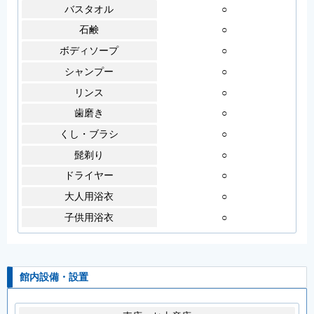
バスタオル
○
石鹸
○
ボディソープ
○
シャンプー
○
リンス
○
歯磨き
○
くし・ブラシ
○
髭剃り
○
ドライヤー
○
大人用浴衣
○
子供用浴衣
○
館内設備・設置