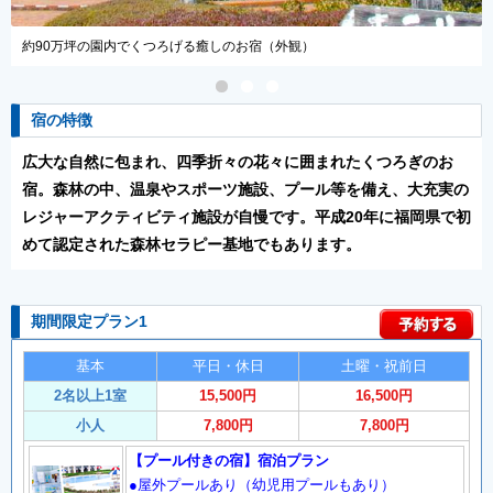
地下1600mから湧き出る天然温泉も満喫（大浴場）
宿の特徴
広大な自然に包まれ、四季折々の花々に囲まれたくつろぎのお
宿。森林の中、温泉やスポーツ施設、プール等を備え、大充実の
レジャーアクティビティ施設が自慢です。平成20年に福岡県で初
めて認定された森林セラピー基地でもあります。
期間限定プラン1
基本
平日・休日
土曜・祝前日
2名以上1室
15,500円
16,500円
小人
7,800円
7,800円
【プール付きの宿】宿泊プラン
●屋外プールあり（幼児用プールもあり）