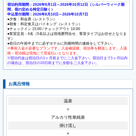
宿泊利用期間：2026年9月1日～2026年10月12日（シルバーウィーク期
間、宿の定める特定日除く）
申込受付期間：2026年8月10日～2026年10月7日
●夕食：和会席（レストラン）
●朝食：和定食又はバイキング（レストラン）
●チェックイン 15:00 / チェックアウト 10:00
●客室定員：4名（5名以上は現地要問合せ、客室タイプはお任せとなりま
す）
●前日の午前中までに必ずホテルに到着時間の連絡をして下さい。
※事前入金が必要なプランです。入金確認後、宿泊券を郵送します。入湯
税・宿泊税は現地にて現金払いとなります。
※宿泊代金は宿泊日の1ヶ月前までにご入金下さい。宿泊日まで1ヶ月以内
の場合は、宿泊日の10日前までに全額をご入金下さい。
お風呂情報
温泉
○
アルカリ性単純泉
掛け流し
×