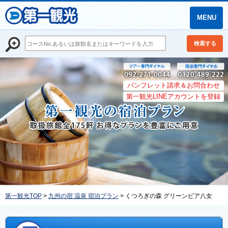
MENU
検索する
パンフレット請求＆お問合わせ
第一観光LINEアカウントを登録
第一観光TOP
>
九州の宿 温泉 宿泊プラン
> くつろぎの森 グリーンピア八女