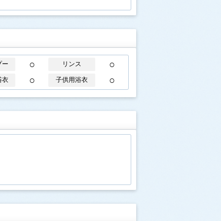
○
○
プー
リンス
○
○
浴衣
子供用浴衣