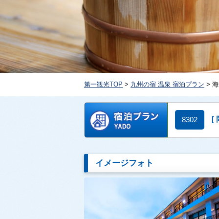
第一観光TOP
>
九州の宿 温泉 宿泊プラン
> 
[
8302
イメージフォト