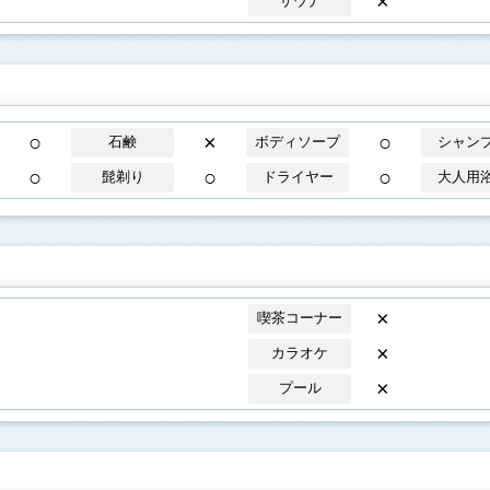
×
サウナ
○
×
○
石鹸
ボディソープ
シャン
○
○
○
髭剃り
ドライヤー
大人用
×
喫茶コーナー
×
カラオケ
×
プール