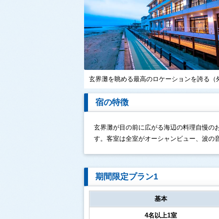
玄界灘を眺める最高のロケーションを誇る（
宿の特徴
玄界灘が目の前に広がる海辺の料理自慢の
す。客室は全室がオーシャンビュー、波の
期間限定プラン1
基本
4名以上1室