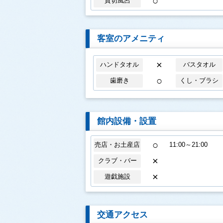
○
貸切風呂
客室のアメニティ
×
ハンドタオル
バスタオル
○
歯磨き
くし・ブラシ
館内設備・設置
○
売店・お土産店
11:00～21:00
×
クラブ・バー
×
遊戯施設
交通アクセス