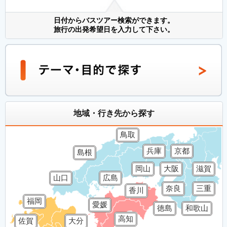
日付からバスツアー検索ができます。
旅行の出発希望日を入力して下さい。
地域・行き先から探す
鳥取
兵庫
京都
島根
岡山
大阪
滋賀
山口
広島
奈良
三重
香川
福岡
愛媛
徳島
和歌山
高知
佐賀
大分