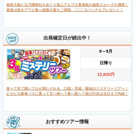
角島大橋と元乃隅神社をめぐり海上アルプス青海島の遊覧クルーズを満喫！
昼食は焼きアワビ食べ放題の宴をご堪能、〇〇〇1パックもプレゼント！
出発確定日が続出中！
8～9月
日帰り
15,800
円
食べて見て聴いて心が満たされる、口福・耳福・眼福のミステリーツアー！
ピカピカ新車バスに乗って北へ南へ？東へ西へ？旅の行先は当日まで内緒！
おすすめツアー情報