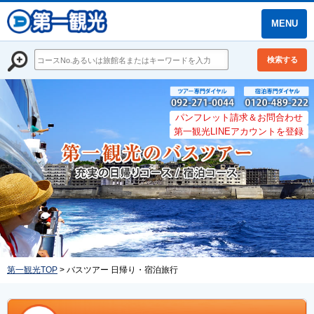
MENU
検索する
パンフレット請求＆お問合わせ
第一観光LINEアカウントを登録
第一観光TOP
> バスツアー 日帰り・宿泊旅行