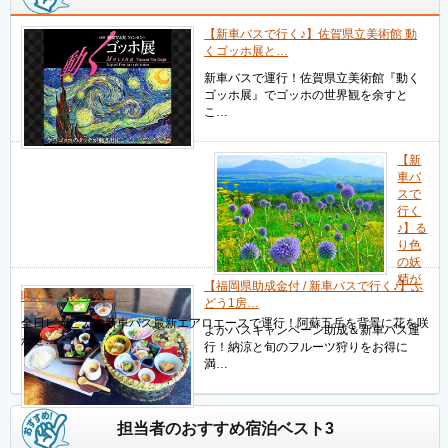
【新車バスで行く♪】佐賀県立美術館 動
くゴッホ展と…
新車バスで運行！佐賀県立美術館『動く
ゴッホ展』でゴッホの世界観を余すと
こ…
【新
車バ
スで
行く
♪】る
り色
の妖
精が
【福岡県助成金付 / 新車バスで行く♪】ぶ
咲くヒゴタイ公園…
どう1房…
全日ピカピカの新車バス最新エアロエースで運行！阿蘇五岳を背景に花を咲
よかバスキャンペーン助成＆新車バス運
かせ…
行！納涼と旬のフルーツ狩りをお得に
満…
担当者のおすすめ宿泊ベスト3