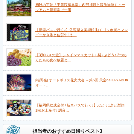
初秋の宇治「平等院鳳凰堂」内部拝観と源氏物語ミュー
ジアムと福寿園で一服
【新車バスで行く♪】佐賀県立美術館 動くゴッホ展とマン
ゴーかき氷と佐賀牛! う…
【3列バスの旅】シャインマスカット♪ 梨♪ ぶどう♪ 3つの
くだもの食べ放題と…
[福岡発] オートポリス花火大会 ～第5回 天空deHANABI in
オート…
【福岡県助成金付 / 新車バスで行く♪】ぶどう1房と梨約
1kgお土産付♪ 調音…
担当者のおすすめ日帰りベスト3