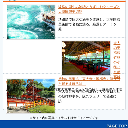
淡路の国生み神話とうずしおクルーズと
大塚国際美術館
淡路島で巨大な渦潮を体感し、大塚国際
美術館で名画に浸る。絶景とアートを
凝…
大人
の至
福旅
竹林
の小
径と
京都
高雄
初秋の風薫る「東大寺・興福寺」語り部
の川床料理と銘酒…
と巡るまほろば…
源氏物語ゆかりの大原野神社と竹林の穴場スポット竹の径！五感を満たす美
東大寺と興福寺の深層めぐりや春日大社
食と…
の朝拝神事を、阪九フェリーで優雅に
訪…
※サイト内の写真・イラストは全てイメージです
PAGE TOP