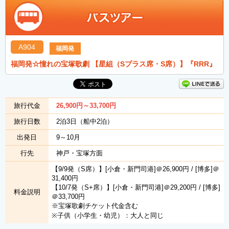
A904
福岡発
福岡発☆憧れの宝塚歌劇 【星組（Sプラス席・S席）】『RRR』
旅行代金
26,900
円
～33,700
円
旅行日数
2泊3日（船中2泊）
出発日
9～10月
行先
神戸・宝塚方面
【9/9発（S席）】[小倉・新門司港]＠26,900円 / [博多]＠
31,400円
【10/7発（S+席）】[小倉・新門司港]＠29,200円 / [博多]
料金説明
＠33,700円
※宝塚歌劇チケット代金含む
※子供（小学生・幼児）：大人と同じ