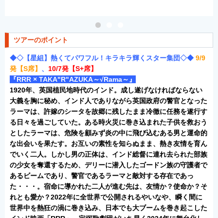
ツアーのポイント
◆◇【星組】熱くてパワフル！キラキラ輝くスター集団◇◆
9
/9
発【S席】
、
10/7発【S+席】
『RRR × TAKA"R"AZUKA～√Rama～
』
1920年、英国植民地時代のインド。成し遂げなければならない
大義を胸に秘め、インド人でありながら英国政府の警官となった
ラーマは、許嫁のシータを故郷に残したまま冷徹に任務を遂行す
る日々を過ごしていた。ある時火災に巻き込まれた子供を救おう
としたラーマは、危険を顧みず炎の中に飛び込むある男と運命的
な出会いを果たす。お互いの素性を知らぬまま、熱き友情を育ん
でいく二人。しかし男の正体は、インド総督に連れ去られた部族
の少女を奪還するため、デリーに潜入したゴードン族の守護者で
あるビームであり、警官であるラーマと敵対する存在であっ
た・・・。宿命に導かれた二人が進む先は、友情か？使命か？そ
れとも愛か？2022年に全世界で公開されるやいなや、瞬く間に
世界中を熱狂の渦に巻き込み、日本でも大ブームを巻き起こした