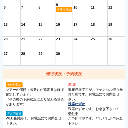
9
6
7
8
10
11
12
★催行見込
13
14
15
16
17
18
19
20
21
22
23
24
25
26
27
28
29
30
催行状況・予約状況
満 席
★催行見込
現在満席ですが、キャンセル待ち受
ツアーの催行（出発）が確定又はほぼ
付可能です。お電話にてお問合せ下
確定しています。
さい。
（その後の予約状況により変わる場合
残席わずか
があります）
残席わずかです。お急ぎ下さい！
※お問合せ
受付中
WEB受付終了。お電話にてお問合せ
ご予約可能です。どしどしお申込み
下さい。
下さい！