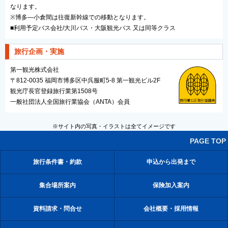
なります。
※博多―小倉間は往復新幹線での移動となります。
■利用予定バス会社/大川バス・大阪観光バス 又は同等クラス
旅行企画・実施
第一観光株式会社
〒812-0035 福岡市博多区中呉服町5-8 第一観光ビル2F
観光庁長官登録旅行業第1508号
一般社団法人全国旅行業協会（ANTA）会員
※サイト内の写真・イラストは全てイメージです
PAGE TOP
旅行条件書・約款
申込から出発まで
集合場所案内
保険加入案内
資料請求・問合せ
会社概要・採用情報