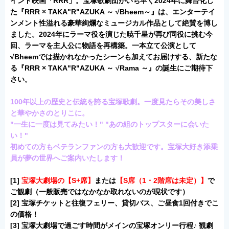
インド映画「RRR」。宝塚歌劇団がいち早く2024年に舞台化し
た『RRR × TAKA"R"AZUKA ～ √Bheem
～』は、エンターテイ
ンメント性溢れる豪華絢爛なミュージカル作品として絶賛を博し
ました。2024年にラーマ役を演じた暁千星が再び同役に挑む今
回、ラーマを主人公に物語を再構築。一本立て公演として
√Bheemでは描かれなかったシーンも加えてお届けする、新たな
る『RRR × TAKA"R"AZUKA ～ √Rama ～』の誕生にご期待下
さい。
100年以上の歴史と伝統を誇る宝塚歌劇。一度見たらその美しさ
と華やかさのとりこに。
"一生に一度は見てみたい！" "あの組のトップスターに会いた
い！"
初めての方もベテランファンの方も大歓迎です。宝塚大好き添乗
員が夢の世界へご案内いたします！
[1]
宝塚大劇場の【S+
席】
または
【S席（1・2階席は未定）】
で
ご観劇（一般販売ではなかなか取れないのが現状です）
[2] 宝塚チケットと往復フェリー、貸切バス、ご昼食1回付きでこ
の価格！
[3] 宝塚大劇場で過ごす時間がメインの宝塚オンリー行程♪ 観劇