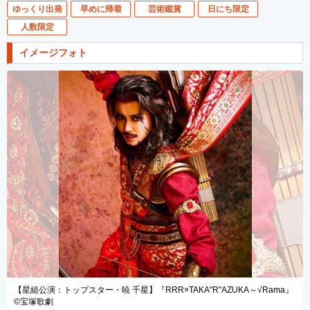
ゆっくり出発
早めに帰着
芸術鑑賞
日にち限定
人数限定
イメージフォト
【星組公演：トップスター・暁 千星】『RRR×TAKA"R"AZUKA～√Rama』
©宝塚歌劇