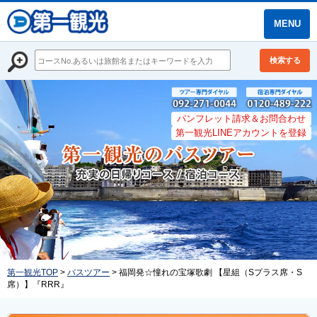
MENU
検索する
パンフレット請求＆お問合わせ
第一観光LINEアカウントを登録
第一観光TOP
>
バスツアー
> 福岡発☆憧れの宝塚歌劇 【星組（Sプラス席・S
席）】『RRR』