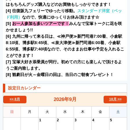
はもちろんグッズ購入などのお買物もしっかりできます！
[4] 往復阪九フェリーでゆったり移動。
スタンダード洋室（ベッ
ド利用）
なので、快適にゆっくりお休み頂けます☆
[5]
お一人参加も多いツアーです！
みんなで宝塚トークに花を咲
かせましょう!!
[6] 九州に帰って来る日は、≪神戸便≫
新門司港7:00着、小倉駅
8:10頃
、博多駅8:45頃、≪泉大津便≫新門司港6:00着、小倉駅
6:55頃、博多駅7:40頃なので、そのままお仕事や予定を入れるこ
とができます！
[7] 宝塚大好き添乗員が同行。初めての方にも楽しんで頂けるよ
うご案内致します。
[8] 観劇日が火～金曜日の回は
、当日のご朝食プレゼント！
設定日カレンダー
2026年
9月
<< 8月
10月 >>
日
月
火
水
木
金
土
1
2
3
4
5