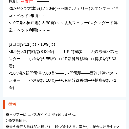
観劇。
昼食付
）
―――
<9/9
発>泉大津港(17:30発)～～阪九フェリー(スタンダード洋
室・ベッド利用)～～～
<10/7発> 神戸港(18:30発
)
～～阪九フェリー(スタンダード洋
室・ベッド利用)～～～
[3日目]9/11(金)・10/9(金)
<9/9発>新門司港(6:00着)――ＪＲ門司駅――西鉄砂津バスセ
ンター――小倉駅(6:55頃)+++JR新幹線移動+++博多駅(7:33
着)
<10/7発>
新門司港(7:00着)―
―
JR門司駅―
―
西鉄砂津バスセ
ンター
―
―小倉駅(8
:10頃)+++JR新幹線移動+++博多駅(8:42
着)
備考
※当ツアーにはバスガイドは同行致しません。
※添乗員同行。
※最少催行人員は25
名様です。最少催行人員に満たない場合は出発中止と