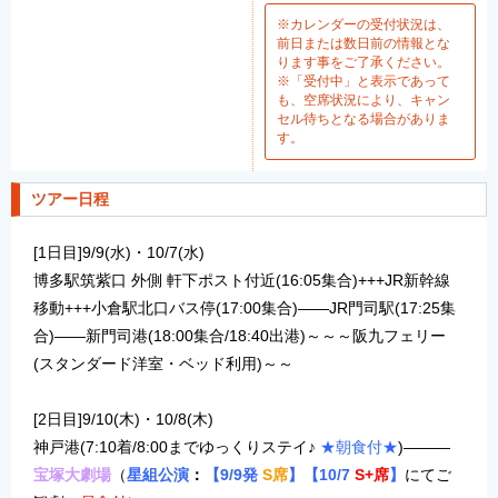
※カレンダーの受付状況は、
前日または数日前の情報とな
ります事をご了承ください。
※「受付中」と表示であって
も、空席状況により、キャン
セル待ちとなる場合がありま
す。
ツアー日程
[1日目]9/9(水)・10/7(水)
博多駅筑紫口 外側 軒下ポスト付近(16:05集合)+++JR新幹線
移動+++小倉駅北口バス停(17:00集合)――JR門司駅(17:25集
合)――新門司港(18:00集合/18:40出港)～～～阪九フェリー
(スタンダード洋室・ベッド利用)～～
[2日目]9/10(木)・10/8(木)
神戸港(7:10着/8:00までゆっくりステイ♪
★朝食付★
)―――
宝塚大劇場
（
星組公演
：
【9/9
発
S席
】【10/7
S+席
】
にてご