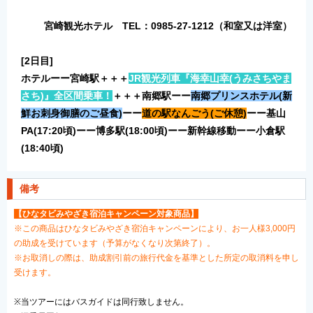
宮崎観光ホテル TEL：0985-27-1212（和室又は洋室）
[2日目]
ホテルーー宮崎
駅＋＋＋
JR
観光列車『海幸山幸(うみさちやま
さち
)』全区間乗車！
＋＋＋南郷駅
ーー
南郷プリンスホテル(新
鮮お刺身御膳のご昼食
)
ーー
道の駅なんごう(ご休憩
)
ーー基山
PA(17:20頃)ーー博多駅(18:00頃)ーー新幹線移動ーー小倉駅
(18:40頃)
備考
【ひなタビみやざき宿泊キャンペーン対象商品】
※この商品はひなタビみやざき宿泊キャンペーンにより、お一人様3,000円
の助成を受けています（予算がなくなり次第終了）。
※お取消しの際は、助成割引前の旅行代金を基準とした所定の取消料を申し
受けます。
※当ツアーにはバスガイドは同行致しません。