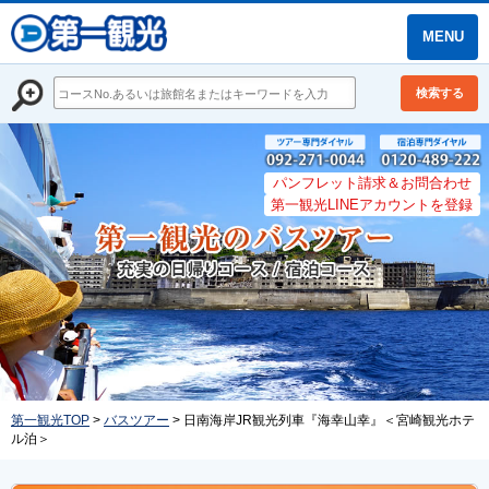
MENU
検索する
パンフレット請求＆お問合わせ
第一観光LINEアカウントを登録
第一観光TOP
>
バスツアー
> 日南海岸JR観光列車『海幸山幸』＜宮崎観光ホテ
ル泊＞