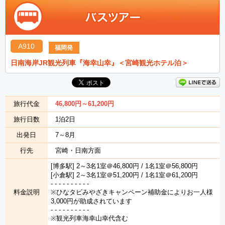
A910
福岡発
日南海岸JR観光列車『海幸山幸』＜宮崎観光ホテル泊＞
旅行代金
46,800
円
～61,200
円
旅行日数
1泊2日
出発日
7～8月
行先
宮崎・日南方面
[博多駅] 2～3名1室＠46,800円 / 1名1室＠56,800円
[小倉駅] 2～3名1室＠51,200円 / 1名1室＠61,200円
- - - - - - - - - -
料金説明
※ひなタビみやざきキャンペーン補助金によりお一人様
3,000円が助成されています
- - - - - - - - - -
※観光列車海幸山幸代含む