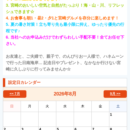
3. 宮崎のおいしい空気と自然がたっぷり！海・山・川、リフレッ
シュできます☆
4. お食事も朝1・昼2・夕1と宮崎グルメを存分に楽しめます！
5. 夏の暑さ対策！立ち寄り先も最小限に抑え、ゆったり優先の行
程です♪
6. 当社へのお申込みだけでわずらわしい手配不要！全てお任せ下
さい。
お友達と、ご夫婦で、親子で、のんびりお一人様で、
ハネムーン
で行った日南海岸… 記念日やプレゼント、なかなか行けない宮
崎に久しぶりに行ってみませんか☆
設定日カレンダー
2026年
8月
<< 7月
9月 >>
日
月
火
水
木
金
土
1
2
3
4
5
6
7
8