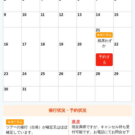
9
10
11
12
13
14
15
21
★催行見込
残席わず
16
17
18
19
20
22
か
予約す
る
23
24
25
26
27
28
29
30
31
催行状況・予約状況
満 席
★催行見込
現在満席ですが、キャンセル待ち受
ツアーの催行（出発）が確定又はほぼ
付可能です。お電話にてお問合せ下
確定しています。