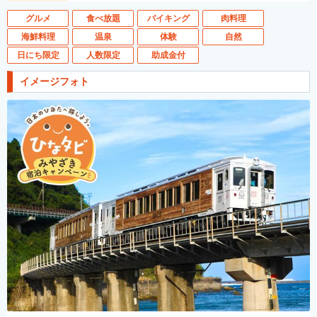
グルメ
食べ放題
バイキング
肉料理
海鮮料理
温泉
体験
自然
日にち限定
人数限定
助成金付
イメージフォト