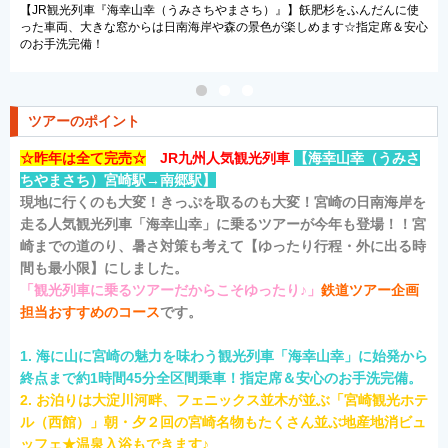
【JR観光列車『海幸山幸（うみさちやまさち）』】飫肥杉をふんだんに使
った車両、大きな窓からは日南海岸や森の景色が楽しめます☆指定席＆安心
のお手洗完備！
ツアーのポイント
☆昨年は全て完売☆
JR九州人気観光列車
【
海幸山幸（うみさ
ちやまさち）宮崎駅→南郷駅】
現地に行くのも大変！きっぷを取るのも大変！宮崎の日南海岸を
走る人気観光列車「海幸山幸」に乗るツアーが今年も登場！！宮
崎までの道のり、暑さ対策も考えて【ゆったり行程・外に出る時
間も最小限】にしました。
「観光列車に乗るツアーだからこそゆったり♪」
鉄道ツアー企画
担当
おすすめのコース
です。
1. 海に山に宮崎の魅力を味わう観光列車「海幸山幸」に始発から
終点まで約1時間45分全区間乗車！指定席＆安心のお手洗完備。
2. お泊りは大淀川河畔、フェニックス並木が並ぶ「宮崎観光ホテ
ル（西館）」朝・夕２回の宮崎名物もたくさん並ぶ地産地消ビュ
ッフェ★温泉入浴もできます♪