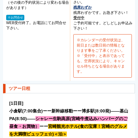
さい。
（その後の予約状況により変わる場合
残席わずか
があります）
残席わずかです。お急ぎ下さい！
※お問合せ
受付中
WEB受付終了。お電話にてお問合せ
ご予約可能です。どしどしお申込み
下さい。
下さい！
※カレンダーの受付状況は、
前日または数日前の情報とな
ります事をご了承ください。
※「受付中」と表示であって
も、空席状況により、キャン
セル待ちとなる場合がありま
す。
ツアー日程
[1日目]
小倉駅(7:00集合)ーー新幹線移動
ーー
博多駅(8:00発
)
――
基山
PA(8:50)――
シャレー生駒高原(宮崎牛煮込みハンバーグのご
昼食
・お買物）
ーー
宮崎観光ホテル
(食の宝庫！宮崎のグルメ
を大満喫ビュッフェ☆)＜泊＞