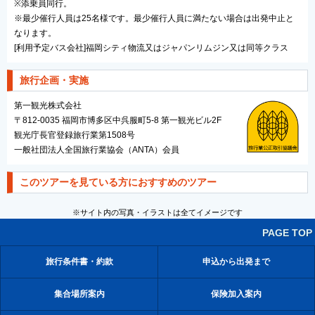
※添乗員同行。
※最少催行人員は25名様です。最少催行人員に満たない場合は出発中止と
なります。
[利用予定バス会社]福岡シティ物流又はジャパンリムジン又は同等クラス
旅行企画・実施
第一観光株式会社
〒812-0035 福岡市博多区中呉服町5-8 第一観光ビル2F
観光庁長官登録旅行業第1508号
一般社団法人全国旅行業協会（ANTA）会員
このツアーを見ている方におすすめのツアー
※サイト内の写真・イラストは全てイメージです
PAGE TOP
旅行条件書・約款
申込から出発まで
集合場所案内
保険加入案内