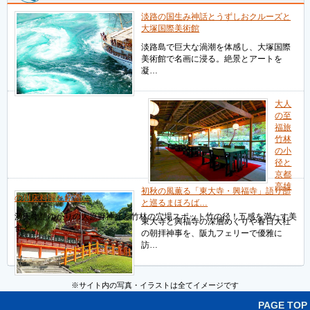
淡路の国生み神話とうずしおクルーズと
大塚国際美術館
淡路島で巨大な渦潮を体感し、大塚国際
美術館で名画に浸る。絶景とアートを
凝…
大人
の至
福旅
竹林
の小
径と
京都
高雄
初秋の風薫る「東大寺・興福寺」語り部
の川床料理と銘酒…
と巡るまほろば…
源氏物語ゆかりの大原野神社と竹林の穴場スポット竹の径！五感を満たす美
東大寺と興福寺の深層めぐりや春日大社
食と…
の朝拝神事を、阪九フェリーで優雅に
訪…
※サイト内の写真・イラストは全てイメージです
PAGE TOP