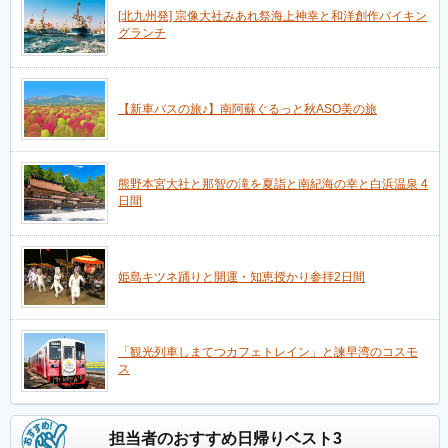
[北九州発] 宗像大社みあれ祭海上神幸と和洋創作バイキン
グランチ
【新車バスの旅♪】南阿蘇ぐるっと秋ASO美の旅
熊野本宮大社と那智の滝を夏詣と南紀海の幸と白浜温泉 4
日間
姫島キツネ踊りと開運・知恵授かり参拝2日間
「観光列車しまてつカフェトレイン」と諫早湾のコスモ
ス
担当者のおすすめ日帰りベスト3