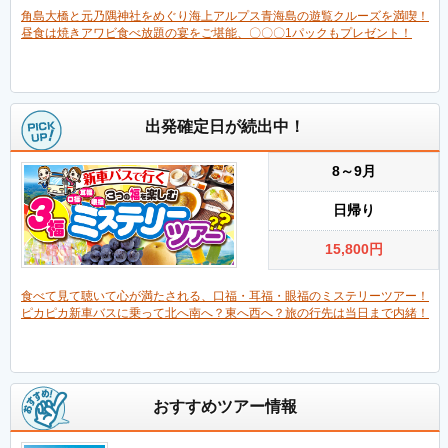
角島大橋と元乃隅神社をめぐり海上アルプス青海島の遊覧クルーズを満喫！
昼食は焼きアワビ食べ放題の宴をご堪能、〇〇〇1パックもプレゼント！
出発確定日が続出中！
8～9月
日帰り
15,800
円
食べて見て聴いて心が満たされる、口福・耳福・眼福のミステリーツアー！
ピカピカ新車バスに乗って北へ南へ？東へ西へ？旅の行先は当日まで内緒！
おすすめツアー情報