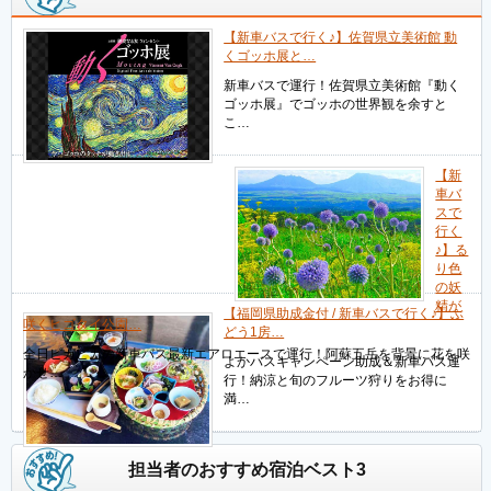
【新車バスで行く♪】佐賀県立美術館 動
くゴッホ展と…
新車バスで運行！佐賀県立美術館『動く
ゴッホ展』でゴッホの世界観を余すと
こ…
【新
車バ
スで
行く
♪】る
り色
の妖
精が
【福岡県助成金付 / 新車バスで行く♪】ぶ
咲くヒゴタイ公園…
どう1房…
全日ピカピカの新車バス最新エアロエースで運行！阿蘇五岳を背景に花を咲
よかバスキャンペーン助成＆新車バス運
かせ…
行！納涼と旬のフルーツ狩りをお得に
満…
担当者のおすすめ宿泊ベスト3