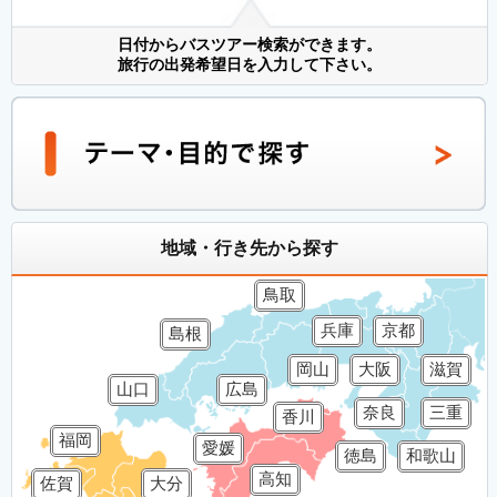
日付からバスツアー検索ができます。
旅行の出発希望日を入力して下さい。
地域・行き先から探す
鳥取
兵庫
京都
島根
岡山
大阪
滋賀
山口
広島
奈良
三重
香川
福岡
愛媛
徳島
和歌山
高知
佐賀
大分