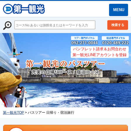
MENU
検索する
パンフレット請求＆お問合わせ
第一観光LINEアカウントを登録
第一観光TOP
> バスツアー 日帰り・宿泊旅行