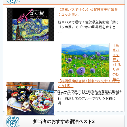
【新車バスで行く♪】佐賀県立美術館 動
くゴッホ展と…
新車バスで運行！佐賀県立美術館『動く
ゴッホ展』でゴッホの世界観を余すと
こ…
【新
車バ
スで
行く
♪】る
り色
の妖
精が
【福岡県助成金付 / 新車バスで行く♪】ぶ
咲くヒゴタイ公園…
どう1房…
全日ピカピカの新車バス最新エアロエースで運行！阿蘇五岳を背景に花を咲
よかバスキャンペーン助成＆新車バス運
かせ…
行！納涼と旬のフルーツ狩りをお得に
満…
担当者のおすすめ宿泊ベスト3