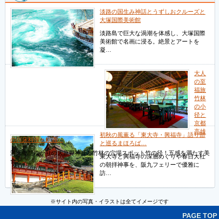
淡路の国生み神話とうずしおクルーズと
大塚国際美術館
淡路島で巨大な渦潮を体感し、大塚国際
美術館で名画に浸る。絶景とアートを
凝…
大人
の至
福旅
竹林
の小
径と
京都
高雄
初秋の風薫る「東大寺・興福寺」語り部
の川床料理と銘酒…
と巡るまほろば…
源氏物語ゆかりの大原野神社と竹林の穴場スポット竹の径！五感を満たす美
東大寺と興福寺の深層めぐりや春日大社
食と…
の朝拝神事を、阪九フェリーで優雅に
訪…
※サイト内の写真・イラストは全てイメージです
PAGE TOP