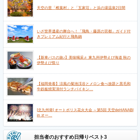
天空の里「椎葉村」と「五家荘」と浜の湯温泉2日間
いざ世界遺産の舞台へ！「飛鳥・藤原の宮都」ガイド付
きプレミアム紀行と飛鳥鍋
【新車バスの旅♪】美味喝采♬ 東九州伊勢えび海道 秋の
伊勢えび祭り
【福岡発着】涼風の菊池渓谷とメロン食べ放題と黒毛和
牛鉄板焼実演付ランチバイキン…
[北九州発] オートポリス花火大会 ～第5回 天空deHANABI
in オー…
担当者のおすすめ日帰りベスト3