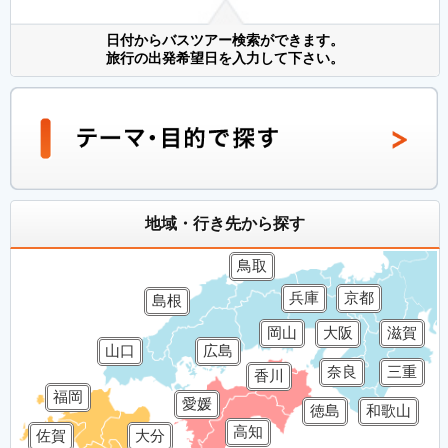
日付からバスツアー検索ができます。
旅行の出発希望日を入力して下さい。
地域・行き先から探す
鳥取
兵庫
京都
島根
岡山
大阪
滋賀
山口
広島
奈良
三重
香川
福岡
愛媛
徳島
和歌山
高知
佐賀
大分