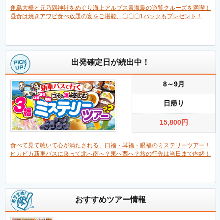
角島大橋と元乃隅神社をめぐり海上アルプス青海島の遊覧クルーズを満喫！
昼食は焼きアワビ食べ放題の宴をご堪能、〇〇〇1パックもプレゼント！
出発確定日が続出中！
8～9月
日帰り
15,800
円
食べて見て聴いて心が満たされる、口福・耳福・眼福のミステリーツアー！
ピカピカ新車バスに乗って北へ南へ？東へ西へ？旅の行先は当日まで内緒！
おすすめツアー情報