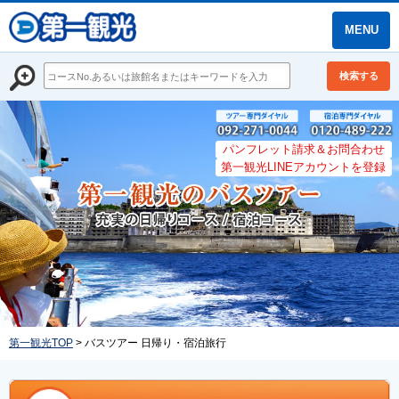
MENU
検索する
パンフレット請求＆お問合わせ
第一観光LINEアカウントを登録
第一観光TOP
> バスツアー 日帰り・宿泊旅行