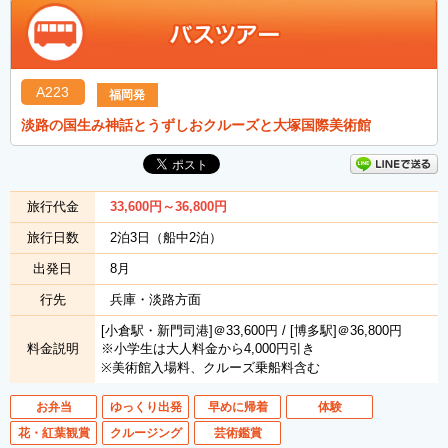
A223
福岡発
淡路の国生み神話とうずしおクルーズと大塚国際美術館
旅行代金
33,600
円
～36,800
円
旅行日数
2泊3日（船中2泊）
出発日
8月
行先
兵庫・淡路方面
[小倉駅・新門司港]＠33,600円 / [博多駅]＠36,800円
料金説明
※小学生は大人料金から4,000円引き
※美術館入場料、クルーズ乗船料含む
お弁当
ゆっくり出発
早めに帰着
体験
花・紅葉観賞
クルージング
芸術鑑賞