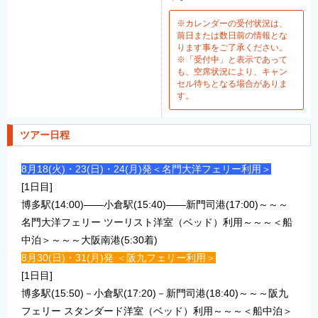
※カレンダーの受付状況は、
前日または数日前の情報とな
ります事をご了承ください。
※「受付中」と表示であって
も、空席状況により、キャン
セル待ちとなる場合がありま
す。
ツアー日程
8月18(火)・23(日)・24(月)発＜名門大洋フェリー利用＞
[1日目]
博多駅(14:00)――小倉駅(15:40)――新門司港(17:00)～～～
名門大洋フェリー ツーリスト洋室（ベッド）利用～～～＜船
中泊＞～～～大阪南港(5:30着)
8月30(日)・31(月)発 ＜阪九フェリー利用＞
[1日目]
博多駅(15:50)－小倉駅(17:20)－新門司港(18:40)～～～阪九
フェリー スタンダード洋室（ベッド）利用～～～＜船中泊＞