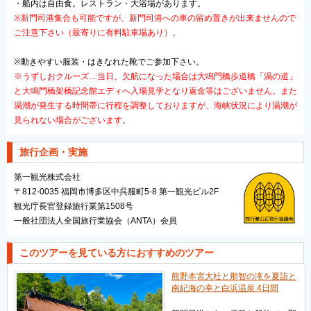
・船内は自由食。レストラン・大浴場があります。
※新門司港集合も可能ですが、新門司港への車の留め置きが出来ませんので
ご注意下さい
（最寄りに有料駐車場あり）。
※動きやすい服装・はきなれた靴でご参加下さい。
※うずしおクルーズ…当日、欠航になった場合は大鳴門橋歩道橋「渦の道」
と大鳴門橋架橋記念館エディへ入場見学となり返金等はございません。また
渦潮が発生する時間帯に行程を調整しておりますが、海峡状況により渦潮が
見られない場合がございます。
旅行企画・実施
第一観光株式会社
〒812-0035 福岡市博多区中呉服町5-8 第一観光ビル2F
観光庁長官登録旅行業第1508号
一般社団法人全国旅行業協会（ANTA）会員
このツアーを見ている方におすすめのツアー
熊野本宮大社と那智の滝を夏詣と
南紀海の幸と白浜温泉 4日間