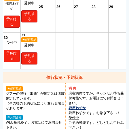
受付中
残席わず
25
26
27
28
29
か
予約す
予約す
る
る
31
30
★催行見込
受付中
受付中
予約す
予約す
る
る
催行状況・予約状況
満 席
★催行見込
現在満席ですが、キャンセル待ち受
ツアーの催行（出発）が確定又はほぼ
付可能です。お電話にてお問合せ下
確定しています。
さい。
（その後の予約状況により変わる場合
残席わずか
があります）
残席わずかです。お急ぎ下さい！
※お問合せ
受付中
WEB受付終了。お電話にてお問合せ
ご予約可能です。どしどしお申込み
下さい。
下さい！