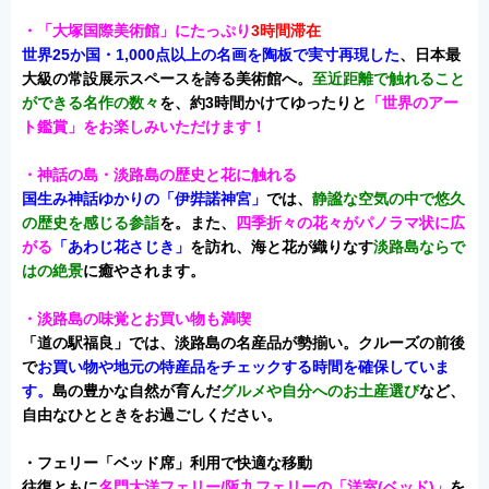
・「大塚国際美術館」にたっぷり
3時間滞在
世界25か国・1,000点以上の名画を陶板で実寸再現した
、日本最
大級の常設展示スペースを誇る美術館へ。
至近距離で触れること
ができる名作の数々
を、約3時間かけてゆったりと
「世界のアー
ト鑑賞」をお楽しみいただけます！
・神話の島・淡路島の歴史と花に触れる
国生み神話ゆかりの「伊弉諾神宮」
では、
静謐な空気の中で悠久
の歴史を感じる参詣
を。また、
四季折々の花々がパノラマ状に広
がる
「あわじ花さじき」
を訪れ、海と花が織りなす
淡路島ならで
はの絶景
に癒やされます。
・淡路島の味覚とお買い物も満喫
「道の駅福良」では、淡路島の名産品が勢揃い。クルーズの前後
で
お買い物や地元の特産品をチェックする時間を確保していま
す。
島の豊かな自然が育んだ
グルメや自分へのお土産選び
など、
自由なひとときをお過ごしください。
・フェリー「ベッド席」利用で快適な移動
往復ともに
名門大洋フェリー/阪九フェリーの「洋室(ベッド)」
を