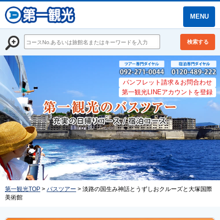
MENU
検索する
パンフレット請求＆お問合わせ
第一観光LINEアカウントを登録
第一観光TOP
>
バスツアー
> 淡路の国生み神話とうずしおクルーズと大塚国際
美術館