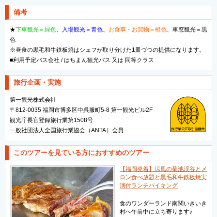
備考
★
下車観光＝緑色
、
入場観光＝青色
、
お食事・お買物＝橙色
、車窓観光＝黒
色
※昼食の黒毛和牛鉄板焼はシェフが取り分けた1皿づつの提供になります。
■利用予定バス会社 / はちまん観光バス 又は 同等クラス
旅行企画・実施
第一観光株式会社
〒812-0035 福岡市博多区中呉服町5-8 第一観光ビル2F
観光庁長官登録旅行業第1508号
一般社団法人全国旅行業協会（ANTA）会員
このツアーを見ている方におすすめのツアー
【福岡発着】涼風の菊池渓谷とメ
ロン食べ放題と黒毛和牛鉄板焼実
演付ランチバイキング
食のワンダーランド南関いきいき
村へ午前中に立ち寄ります♪