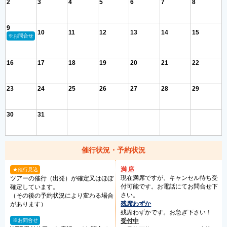
2
3
4
5
6
7
8
9
10
11
12
13
14
15
※お問合せ
16
17
18
19
20
21
22
23
24
25
26
27
28
29
30
31
催行状況・予約状況
満 席
★催行見込
現在満席ですが、キャンセル待ち受
ツアーの催行（出発）が確定又はほぼ
付可能です。お電話にてお問合せ下
確定しています。
さい。
（その後の予約状況により変わる場合
残席わずか
があります）
残席わずかです。お急ぎ下さい！
※お問合せ
受付中