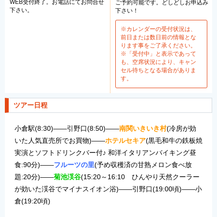
WEB受付終了。お電話にてお問合せ
ご予約可能です。どしどしお申込み
下さい。
下さい！
※カレンダーの受付状況は、
前日または数日前の情報とな
ります事をご了承ください。
※「受付中」と表示であって
も、空席状況により、キャン
セル待ちとなる場合がありま
す。
ツアー日程
小倉駅(8:30)――引野口(8:50)――
南関いきいき村
(冷房が効
いた人気直売所でお買物)――
ホテルセキア
(黒毛和牛の鉄板焼
実演とソフトドリンクバー付♪ 和洋イタリアンバイキング昼
食:90分)――
フルーツの里
(予め収穫済の甘熟メロン食べ放
題:20分)――
菊池渓谷
(15:20～16:10 ひんやり天然クーラー
が効いた渓谷でマイナスイオン浴)――引野口(19:00頃)――小
倉(19:20頃)