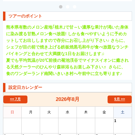
ツアーのポイント
熊本県有数のメロン産地｢植木｣で甘～い濃厚な果汁が渇いた身体
に染み渡る甘熟メロン食べ放題! しかも食べやすいように予めカ
ットしてお出ししますので存分にお召し上がり下さい♪ さらに、
シェフが目の前で焼き上げる鉄板焼黒毛和牛が食べ放題なランチ
バイキングと合わせて大満腹な1日をお届けします♫
夏でも平均気温が20℃前後の菊池渓谷でマイナスイオンに癒され
る天然クーラーのひんやり森林浴もお楽しみ下さい♬ さらに、
食のワンダーランド南関いきいき村へ午前中に立ち寄ります♪
設定日カレンダー
2026年
8月
<< 7月
9月 >>
日
月
火
水
木
金
土
1