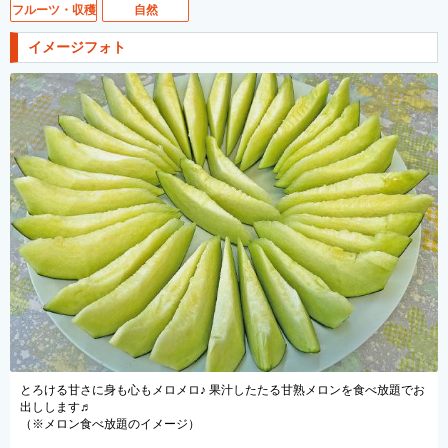
フルーツ・収穫
自然
イメージフォト
とろける甘さに身も心もメロメロ♪ 果汁したたる甘熟メロンを食べ放題でお
出しします♬
（※メロン食べ放題のイメージ）