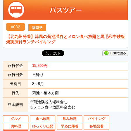
A032
福岡発
【北九州発着】涼風の菊池渓谷とメロン食べ放題と黒毛和牛鉄板
焼実演付ランチバイキング
旅行代金
15,800
円
旅行日数
日帰り
出発日
8～9月
行先
菊池・植木方面
※菊池渓谷入場料含む
料金説明
※メロン食べ放題料金含む
グルメ
食べ放題
飲み放題
バイキング
肉料理
ゆっくり出発
早めに帰着
各地発着