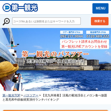
MENU
検索する
パンフレット請求＆お問合わせ
第一観光LINEアカウントを登録
第一観光TOP
>
バスツアー
> 【北九州発着】涼風の菊池渓谷とメロン食べ放題
と黒毛和牛鉄板焼実演付ランチバイキング