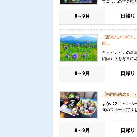
でゴッホの世界観
8～9月
日帰り
【新車バスで行く
園…
全日ピカピカの新
阿蘇五岳を背景に
8～9月
日帰り
【福岡県助成金付 
よかバスキャンペ
旬のフルーツ狩り
8～9月
日帰り