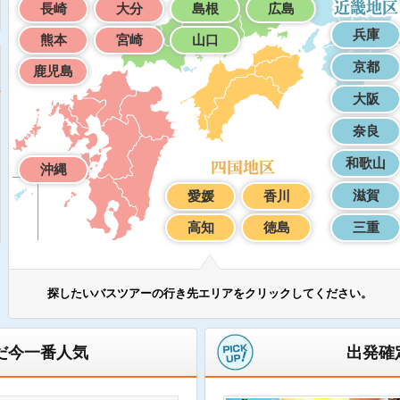
長崎
大分
島根
広島
兵庫
熊本
宮崎
山口
京都
鹿児島
大阪
奈良
和歌山
沖縄
滋賀
愛媛
香川
高知
徳島
三重
探したいバスツアーの行き先エリアをクリックしてください。
だ今一番人気
出発確