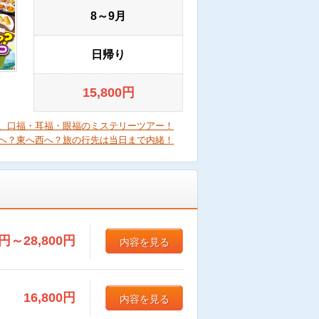
8～9月
日帰り
15,800
円
、口福・耳福・眼福のミステリーツアー！
へ？東へ西へ？旅の行先は当日まで内緒！
円
～28,800
円
内容を見る
16,800
円
内容を見る