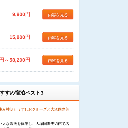
9,800
円
内容を見る
15,800
円
内容を見る
円
～58,200
円
内容を見る
すすめ宿泊ベスト3
生み神話とうずしおクルーズと大塚国際美
巨大な渦潮を体感し、大塚国際美術館で名