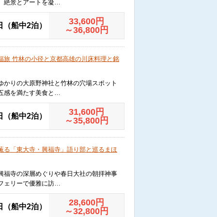
。絶景とアートを凝…
33,600
円
日（船中2泊）
～36,800
円
福旅 竹林の小径と京都高雄の川床料理と銘
ゆかりの大原野神社と竹林の穴場スポット
五感を満たす美食と…
31,600
円
日（船中2泊）
～35,800
円
薫る「東大寺・興福寺」語り部と巡るまほ
興福寺の深層めぐりや春日大社の朝拝神事
フェリーで優雅に訪…
28,600
円
日（船中2泊）
～32,800
円