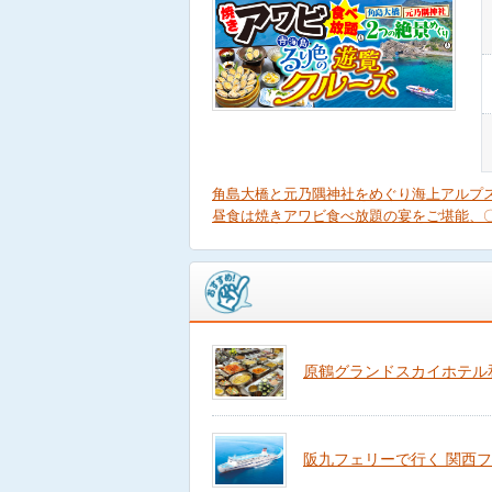
角島大橋と元乃隅神社をめぐり海上アルプ
昼食は焼きアワビ食べ放題の宴をご堪能、
原鶴グランドスカイホテル
阪九フェリーで行く 関西