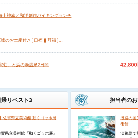
祭海上神幸と和洋創作バイキングランチ
お土産付♫ [ 口福 ][ 耳福 ]…
42,800
家荘」と浜の湯温泉2日間
帰りベスト3
担当者のお
】佐賀県立美術館 動くゴッホ展
淡路の国
術館
佐賀県立美術館『動くゴッホ展』
淡路島で