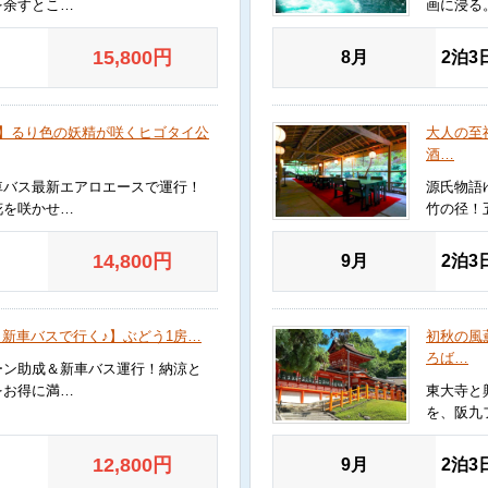
を余すとこ…
画に浸る
15,800
円
8月
2泊3
♪】るり色の妖精が咲くヒゴタイ公
大人の至
酒…
車バス最新エアロエースで運行！
源氏物語
花を咲かせ…
竹の径！
14,800
円
9月
2泊3
/ 新車バスで行く♪】ぶどう1房…
初秋の風
ろば…
ーン助成＆新車バス運行！納涼と
をお得に満…
東大寺と
を、阪九
12,800
円
9月
2泊3