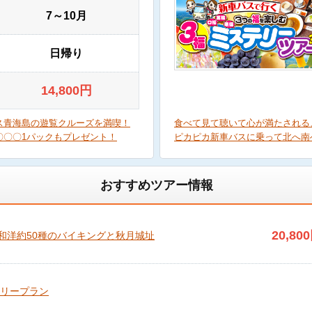
7～10月
日帰り
14,800
円
ス青海島の遊覧クルーズを満喫！
食べて見て聴いて心が満たされる
〇〇〇1パックもプレゼント！
ピカピカ新車バスに乗って北へ南
おすすめツアー情報
20,800
和洋約50種のバイキングと秋月城址
フリープラン