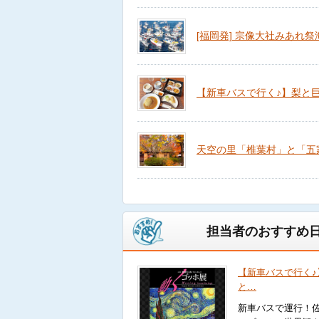
[福岡発] 宗像大社みあれ
【新車バスで行く♪】梨と巨峰の
天空の里「椎葉村」と「五
担当者のおすすめ日
【新車バスで行く♪
と…
新車バスで運行！