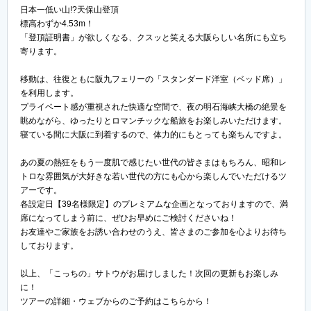
日本一低い山!?天保山登頂
標高わずか4.53m！
「登頂証明書」が欲しくなる、クスッと笑える大阪らしい名所にも立ち
寄ります。
移動は、往復ともに阪九フェリーの「スタンダード洋室（ベッド席）」
を利用します。
プライベート感が重視された快適な空間で、夜の明石海峡大橋の絶景を
眺めながら、ゆったりとロマンチックな船旅をお楽しみいただけます。
寝ている間に大阪に到着するので、体力的にもとっても楽ちんですよ。
あの夏の熱狂をもう一度肌で感じたい世代の皆さまはもちろん、昭和レ
トロな雰囲気が大好きな若い世代の方にも心から楽しんでいただけるツ
アーです。
各設定日【39名様限定】のプレミアムな企画となっておりますので、満
席になってしまう前に、ぜひお早めにご検討くださいね！
お友達やご家族をお誘い合わせのうえ、皆さまのご参加を心よりお待ち
しております。
以上、「こっちの」サトウがお届けしました！次回の更新もお楽しみ
に！
ツアーの詳細・ウェブからのご予約はこちらから！