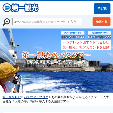
MENU
検索する
パンフレット請求＆お問合わせ
第一観光LINEアカウントを登録
第一観光TOP
>
バスツアーブログ
> あの夏の興奮がよみがえる！チケット入手
困難な『太陽の塔』内部へ潜入する大注目ツアー