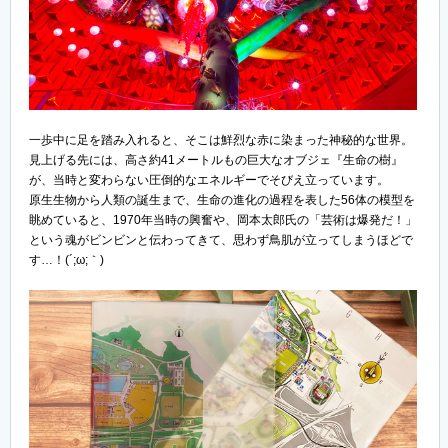
一歩中に足を踏み入れると、そこは鮮烈な赤に染まった神秘的な世界。
見上げる先には、高さ約41メートルもの巨大なオブジェ『生命の樹』
が、当時と変わらない圧倒的なエネルギーでそびえ立っています。
原生生物から人類の誕生まで、生命の進化の過程を表した56体の模型を
眺めていると、1970年当時の興奮や、岡本太郎氏の「芸術は爆発だ！」
という魂がビンビンと伝わってきて、思わず鳥肌が立ってしまうほどで
す…！(´;ω;｀)