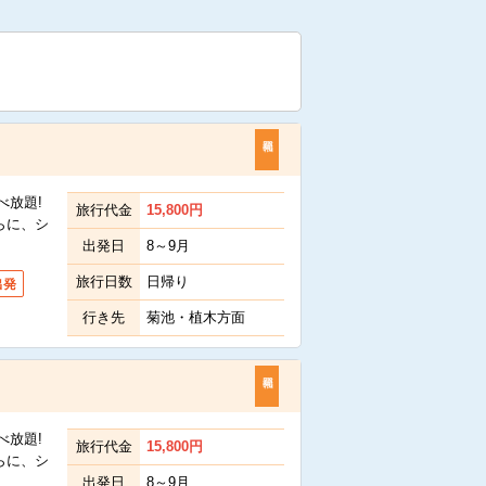
べ放題!
旅行代金
15,800
円
らに、シ
出発日
8～9月
旅行日数
日帰り
出発
行き先
菊池・植木方面
べ放題!
旅行代金
15,800
円
らに、シ
出発日
8～9月