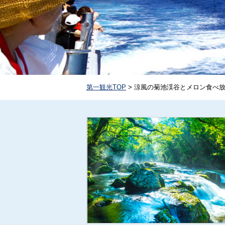
第一観光TOP
> 涼風の菊池渓谷とメロン食べ