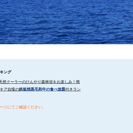
キング
天然クーラーのひんやり森林浴をお楽しみ！熊
キア自慢の
鉄板焼黒毛和牛の食べ放題
付きラン
ージにてご確認ください。