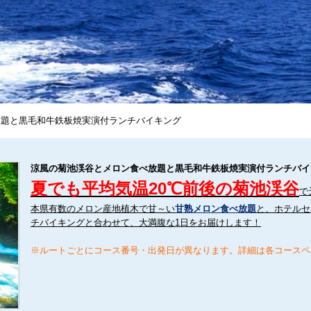
放題と黒毛和牛鉄板焼実演付ランチバイキング
涼風の菊池渓谷とメロン食べ放題と黒毛和牛鉄板焼実演付ランチバイ
夏でも平均気温20℃前後の菊池渓谷
で
本県有数のメロン産地植木で甘～い
甘熟メロン食べ放題
と、ホテルセ
チバイキングと合わせて、大満腹な1日をお届けします！
※ルートごとにコース番号・出発日が異なります。詳細は各コースペ