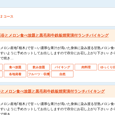
2
コース
渓谷とメロン食べ放題と黒毛和牛鉄板焼実演付ランチバイキング
メロン産地｢植木｣で甘～い濃厚な果汁が渇いた身体に染み渡る甘熟メロン食
すいように予めカットしてお出ししますので存分にお召し上がり下さい♪ さ
前で焼き…
食べ放題
飲み放題
バイキング
肉料理
ゆっくり
各地発着
フルーツ・収穫
自然
谷とメロン食べ放題と黒毛和牛鉄板焼実演付ランチバイキング
メロン産地｢植木｣で甘～い濃厚な果汁が渇いた身体に染み渡る甘熟メロン食
すいように予めカットしてお出ししますので存分にお召し上がり下さい♪ さ
前で焼き…