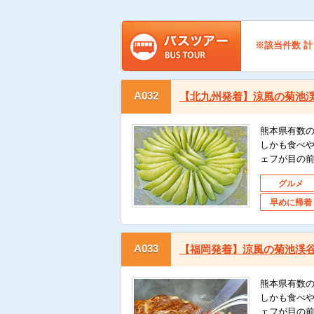
※該当件数 計
A032
【北九州発着】涼風の菊池
熊本県有数の
しかも食べや
ェフが目の
グルメ
早めに帰着
A033
【福岡発着】涼風の菊池渓
熊本県有数の
しかも食べや
ェフが目の