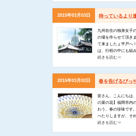
2015年03月03日
待っているより
九州在住の独身女子の
の場を作らせて頂き
て来ましたょ平戸へ
は、行程の中にも組
続きを読む⇒
2015年03月02日
春を告げるぴっ
皆さん、こんにちは、
の菜の花】福岡市内
わう、春の珍味です
べたりしますが、それぞ
続きを読む⇒