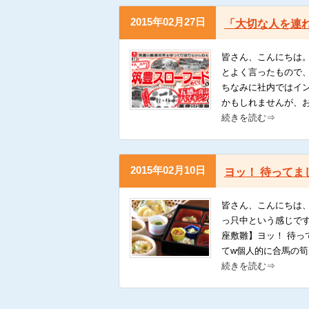
2015年02月27日
「大切な人を連
皆さん、こんにちは。
とよく言ったもので
ちなみに社内ではイ
かもしれませんが、
続きを読む⇒
2015年02月10日
ヨッ！ 待ってま
皆さん、こんにちは
っ只中という感じです
座敷雛】ヨッ！ 待
てw個人的に合馬の
続きを読む⇒