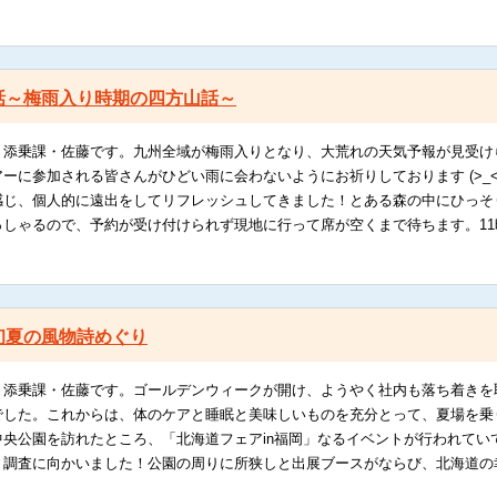
話～梅雨入り時期の四方山話～
。添乗課・佐藤です。九州全域が梅雨入りとなり、大荒れの天気予報が見受け
ーに参加される皆さんがひどい雨に会わないようにお祈りしております (>_
感じ、個人的に遠出をしてリフレッシュしてきました！とある森の中にひっそ
っしゃるので、予約が受け付けられず現地に行って席が空くまで待ちます。11
初夏の風物詩めぐり
。添乗課・佐藤です。ゴールデンウィークが開け、ようやく社内も落ち着きを
でした。これからは、体のケアと睡眠と美味しいものを充分とって、夏場を乗
中央公園を訪れたところ、「北海道フェアin福岡」なるイベントが行われてい
く調査に向かいました！公園の周りに所狭しと出展ブースがならび、北海道の