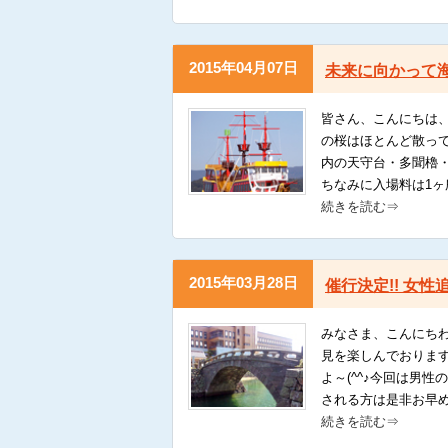
2015年04月07日
未来に向かって
皆さん、こんにちは
の桜はほとんど散っ
内の天守台・多聞櫓
ちなみに入場料は1ヶ
続きを読む⇒
2015年03月28日
催行決定!! 女性
みなさま、こんにちわ
見を楽しんでおります
よ～(^^♪今回は男
される方は是非お早め
続きを読む⇒