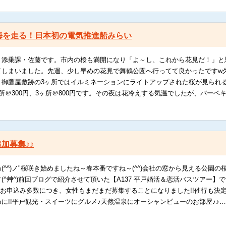
海を走る！日本初の電気推進船みらい
、添乗課・佐藤です。市内の桜も満開になり「よ～し、これから花見だ！」と
てしまいました。先週、少し早めの花見で舞鶴公園へ行ってて良かったですw
・御鷹屋敷跡の3ヶ所ではイルミネーションにライトアップされた桜が見られ
所＠300円、3ヶ所＠800円です。その夜は花冷えする気温でしたが、バーベ
追加募集♪♪
(^^)ノ"桜咲き始めましたね～春本番ですね～(^^)会社の窓から見える公園
(^艸^)前回ブログで紹介させて頂いた【A137 平戸婚活＆恋活バスツアー
性のお申込み多数につき、女性もまだまだ募集することになりました!!催行も
に!!平戸観光・スイーツにグルメ♪天然温泉にオーシャンビューのお部屋♪♪…