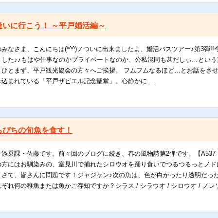
逢いに行こう！ ～平戸婚活編～
みなさま、こんにちは(*^^)ノついに出来ましたよ、婚活バスツアー♪第3弾
ました♪♪もはや仕事なのかプライベートなのか、公私混同も甚だしぃ…とい
！ひとまず、平戸観光協会の方々へご挨拶。 フムフムなるほど…とお話をさ
み込まれている「平戸ザビエル記念聖堂」。心静かに…
ちぴちの旬魚を食す！
添乗課・佐藤です。前々回のブログに続き、春の風物詩第2弾です。【A537
の方にはお馴染みの、室見川で捕れたシロウオを踊り食いでつるつるっとノド
。さて、皆さんに問題です！ジャジャン♪次の魚は、色が白かったり透明だっ
れ何の稚魚または魚かご存知ですか？シラス / シラウオ / シロウオ / ノレ