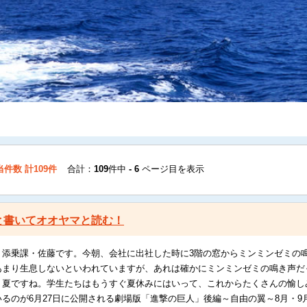
件数 計109件
合計：
109
件中
- 6
ページ目を表示
と書いてオオヤマと読む！
、添乗課・佐藤です。今朝、会社に出社した時に3階の窓からミンミンゼミの
まり生息しないといわれていますが、あれは確かにミンミンゼミの鳴き声だっ
う夏ですね。学生たちはもうすぐ夏休みにはいって、これからたくさんの愉し
るのが6月27日に公開される劇場版「進撃の巨人」後編～自由の翼～8月・9