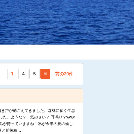
6
1
4
5
前の20件
鳴き声が聴こえてきました。森林に多く生息
た…ような？ 気のせい？ 耳鳴り？www
みが待っていますね！私が今年の夏の愉し
月と前後編…