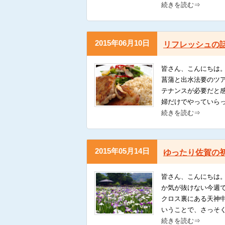
続きを読む⇒
2015年06月10日
リフレッシュの
皆さん、こんにちは
菖蒲と出水法要のツア
テナンスが必要だと
婦だけでやっていら
続きを読む⇒
2015年05月14日
ゆったり佐賀の
皆さん、こんにちは
か気が抜けない今週
クロス裏にある天神
いうことで、さっそ
続きを読む⇒