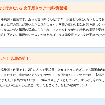
れて行きたい」女子磨きツアー第2弾登場！
添乗課・佐藤です。あっと言う間に2月がすぎ、水温む3月に入ろうとしてお
、まさに時の流れが速いような気がします。季節の変わり目は体調を崩しやす
ンフルエンザと風邪の猛威にさらされ、マスクをしながらお申込の電話を受け
お許し下さい。風邪のシーズンが終われば、次は花粉症でマスクが手放せない
した！ 合馬の筍！
、添乗課・佐藤です。2月に入って早10日、立春はとうに過ぎ…でも福岡市内
。まだまだ、春は遠いようですねwさて、今回のおススメツアーは…【A525
ってました！合馬の筍！いや～、毎年企画しようとしていて、すっかり忘れて
筍たべたいなぁ～と心底思っていたところに、当社の敏腕プランナー…