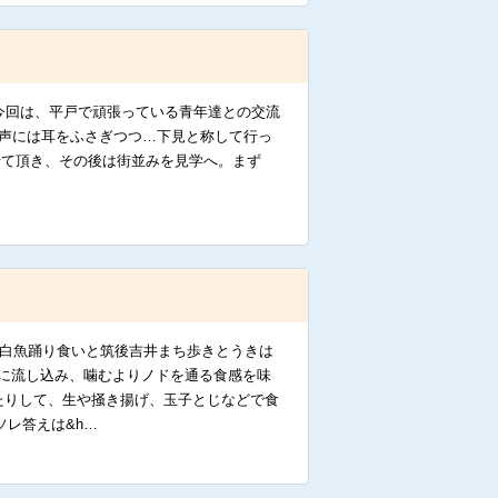
!!今回は、平戸で頑張っている青年達との交流
う声には耳をふさぎつつ…下見と称して行っ
せて頂き、その後は街並みを見学へ。まず
 白魚踊り食いと筑後吉井まち歩きとうきは
に流し込み、噛むよりノドを通る食感を味
たりして、生や掻き揚げ、玉子とじなどで食
ソレ答えは&h…