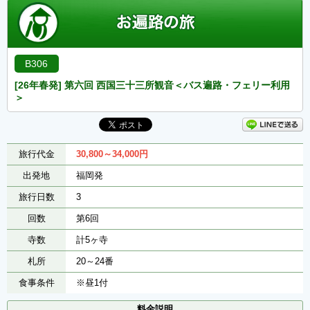
B306
[26年春発] 第六回 西国三十三所観音＜バス遍路・フェリー利用
＞
旅行代金
30,800～34,000
円
出発地
福岡発
旅行日数
3
回数
第6回
寺数
計5ヶ寺
札所
20～24番
食事条件
※昼1付
料金説明