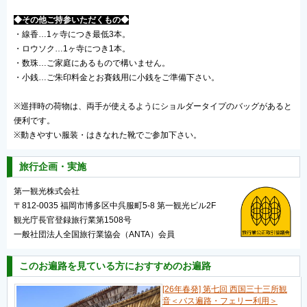
◆その他ご持参いただくもの◆
・線香…1ヶ寺につき最低3本。
・ロウソク…1ヶ寺につき1本。
・数珠…ご家庭にあるもので構いません。
・小銭…ご朱印料金とお賽銭用に小銭をご準備下さい。
※巡拝時の荷物は、両手が使えるようにショルダータイプのバッグがあると
便利です。
※動きやすい服装・はきなれた靴でご参加下さい。
旅行企画・実施
第一観光株式会社
〒812-0035 福岡市博多区中呉服町5-8 第一観光ビル2F
観光庁長官登録旅行業第1508号
一般社団法人全国旅行業協会（ANTA）会員
このお遍路を見ている方におすすめのお遍路
[26年春発] 第七回 西国三十三所観
音＜バス遍路・フェリー利用＞