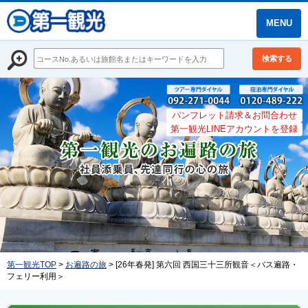
MENU
検索する
パンフレット請求＆お問合わせ
第一観光LINEアカウントを登録
第一観光TOP
>
お遍路の旅
> [26年春発] 第六回 西国三十三所観音＜バス遍路・
フェリー利用＞