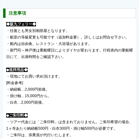
注意事項
◆阪九フェリー◆
・往復とも男女別相部屋となります。
・船室の等級変更も可能です（追加料金要）。詳しくはお問合せ下さい。
・船内は自由食。レストラン・大浴場があります。
・新門司～神戸便は乗船曜日によりダイヤが変わります。行程表内の乗船曜
日にて、出港時間をご確認下さい。
◆巡拝用品◆
・現地にてお買い求め頂けます。
[料金参考]
・納経帳…2,000円前後。
・掛け軸…15,000円から。
・白衣…2,000円前後。
◆ご朱印料◆
・ツアー代金には「ご朱印料」は含まれておりません。ご朱印希望の場合、
1ヶ寺あたり納経帳500円・白衣300円・掛け軸500円が必要です。
・ご朱印は、添乗員が代行いたします。