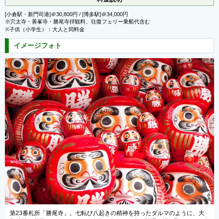
[小倉駅・新門司港]＠30,800円 / [博多駅]＠34,000円
※穴太寺・善峯寺・勝尾寺拝観料、往復フェリー乗船代含む
※子供（小学生）：大人と同料金
イメージフォト
ダルマのように、大
第24番札所「中山寺」。当寺の「鐘の緒」は出産の無事安