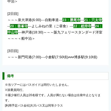
中泊＞
[2日目]
～～～泉大津港(6:00)---自動車道---
23：勝尾寺
---
21：穴太寺
-
--
20：善峯寺
---よしみねの里（ご昼食）---
22：総持寺
---
24
：
中山寺
---神戸港(18:30)～～～阪九フェリースタンダード洋室
～～～＜船中泊＞
[3日目]
～～～新門司港(7:00)---小倉駅(7:50頃)≠≠≠博多駅(9:10頃)
備考
※当ツアーにはバスガイドは同行いたしません。
※添乗員同行。
※最少催行人員は20名様です。人員が満たない場合は出発中止となりま
す。
[利用予定バス会社]大川バス又は同等クラス