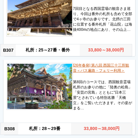
7回目となる西国霊場の観音さま巡
り、今回は番外の札所も含めて全部
で4ヶ寺のお参りです。北摂の三田
に位置する番外札所「花山院」は海
抜400mの地点にあり、その山上…
札所：25～27番・番外
33,800～38,000円
B307
[26年春発] 第八回 西国三十三所観
音＜バス遍路・フェリー利用＞
第8回のコースでは、西国観音霊場
札所のお参りの他に「陸奥の松島」
「安芸の宮島」とともに"日本三
景"とされている特別名勝「天橋
立」をご覧いただきます。その姿が
まる…
札所：28～29番
33,800～38,000円
B308