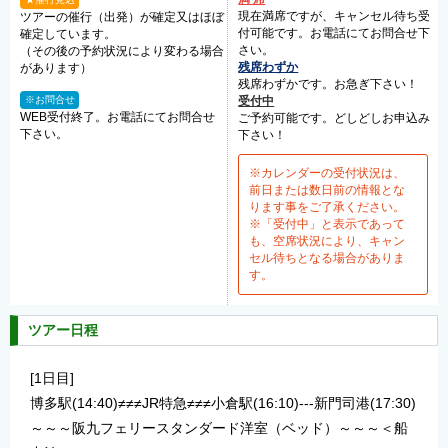
現在満席ですが、キャンセル待ち受
ツアーの催行（出発）が確定又はほぼ
付可能です。お電話にてお問合せ下
確定しています。
さい。
（その後の予約状況により変わる場合
残席わずか
があります）
残席わずかです。お急ぎ下さい！
※お問合せ
受付中
WEB受付終了。お電話にてお問合せ
ご予約可能です。どしどしお申込み
下さい。
下さい！
※カレンダーの受付状況は、
前日または数日前の情報とな
ります事をご了承ください。
※「受付中」と表示であって
も、空席状況により、キャン
セル待ちとなる場合がありま
す。
ツアー日程
[1日目]
博多駅(14:40)≠≠≠JR特急≠≠≠小倉駅(16:10)---新門司港(17:30)
～～～阪九フェリースタンダード洋室（ベッド）～～～＜船