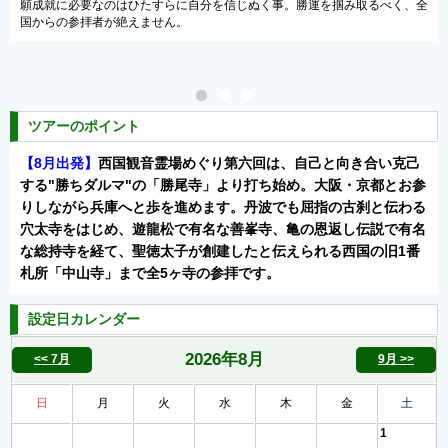
運を掴み取るべく、全
の腹帯」として知られ、わが国でも随一の霊跡と、古来よ
て深く信仰されてきました。
ツアーのポイント
【8月出発】
西国観音霊場めぐり第六回は、自己と向き合い克己
する"勝ちダルマ"の「勝尾寺」より打ち始め。大阪・京都とお参
りしながら兵庫へと歩を進めます。丹波でも屈指の古刹と伝わる
穴太寺をはじめ、遊龍松で有名な善峯寺、亀の恩返し伝説で有名
な総持寺を経て、聖徳太子が創建したと伝えられる西国の旧1番
札所「中山寺」まで全5ヶ寺の参拝です。
設定日カレンダー
2026年
8月
<< 7月
9月 >>
日
月
火
水
木
金
土
1