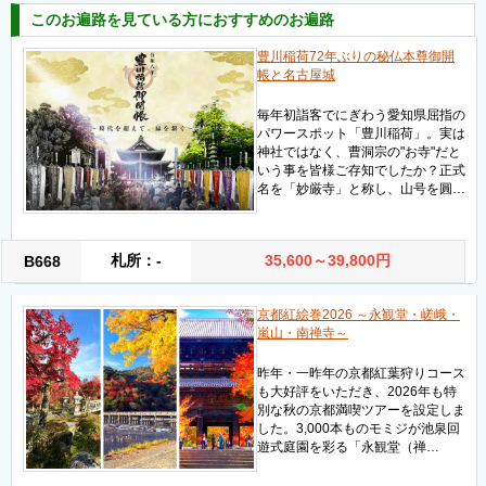
このお遍路を見ている方におすすめのお遍路
豊川稲荷72年ぶりの秘仏本尊御開
帳と名古屋城
毎年初詣客でにぎわう愛知県屈指の
パワースポット「豊川稲荷」。実は
神社ではなく、曹洞宗の"お寺"だと
いう事を皆様ご存知でしたか？正式
名を「妙厳寺」と称し、山号を圓…
札所：-
35,600～39,800円
B668
京都紅絵巻2026 ～永観堂・嵯峨・
嵐山・南禅寺～
昨年・一昨年の京都紅葉狩りコース
も大好評をいただき、2026年も特
別な秋の京都満喫ツアーを設定しま
した。3,000本ものモミジが池泉回
遊式庭園を彩る「永観堂（禅…