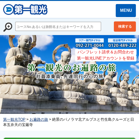
MENU
検索する
パンフレット請求＆お問合わせ
第一観光LINEアカウントを登録
第一観光TOP
>
お遍路の旅
> 絶景のパノラマ北アルプスと竹生島クルーズと日
本五弁天の宝厳寺