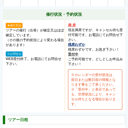
催行状況・予約状況
満 席
★催行見込
現在満席ですが、キャンセル待ち受
ツアーの催行（出発）が確定又はほぼ
付可能です。お電話にてお問合せ下
確定しています。
さい。
（その後の予約状況により変わる場合
残席わずか
があります）
残席わずかです。お急ぎ下さい！
※お問合せ
受付中
WEB受付終了。お電話にてお問合せ
ご予約可能です。どしどしお申込み
下さい。
下さい！
※カレンダーの受付状況は、
前日または数日前の情報とな
ります事をご了承ください。
※「受付中」と表示であって
も、空席状況により、キャン
セル待ちとなる場合がありま
す。
ツアー日程