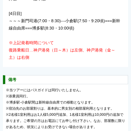
[4日目]
～～～新門司港(7:00・8:30)---小倉駅(7:50・9:20頃)===新幹
線自由席===博多駅(8:30・10:00頃)
※上記発着時間について
復路乗船日…神戸港発（日～木）は左側、神戸港発（金～
土）は右側
備考
※当ツアーにはバスガイドは同行いたしません。
※添乗員同行。
※博多駅-小倉駅間は新幹線自由席での移動となります。
※宿泊先のお部屋割りは、基本的に男女別の相部屋利用となります。
※2名様1室利用はお1人様5,000円追加、1名様1室利用は10,000円の追加で
承ります。ご希望の方はお電話にてお申し付け下さい。なお、部屋数に限り
があるため、状況によりお受けできない場合があります。