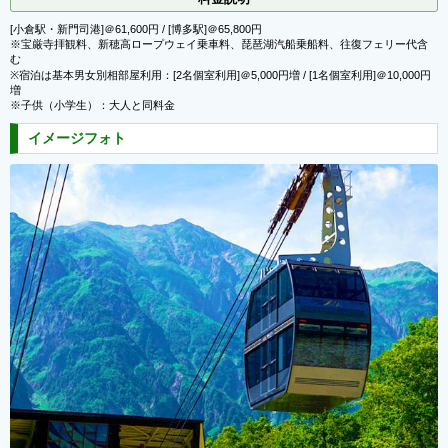
[小倉駅・新門司港]＠61,600円 / [博多駅]＠65,800円
※宝厳寺拝観料、新穂高ロープウェイ乗車料、琵琶湖汽船乗船料、往復フェリー代含
む
※宿泊は基本男女別相部屋利用：[2名個室利用]＠5,000円増 / [1名個室利用]＠10,000円
増
※子供（小学生）：大人と同料金
イメージフォト