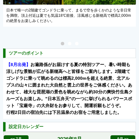
ような非日常
北琵琶湖に浮かぶ神秘のパワースポット竹生島へ上陸＆クルーズ
高2,000m
天（かつ日本三大弁財天）の一つ、「宝厳寺」の大弁財天をお参
年後半の開運祈願をどうぞ。
ツアーのポイント
【8月出発】
お遍路係がお届けする夏の特別ツアー、暑い時期も
涼しげな景観が広がる新穂高へと皆様をご案内します。2階建て
ゴンドラに乗って眺めるのは標高2,000mを超える絶景、北アル
プスの山々に囲まれた大自然と雲上の世界をご体感ください。あ
わせて、雄大な琵琶湖の景色を眺めながら約30分の爽快竹生島ク
ルーズもお楽しみ。"日本五弁天"の一つに挙げられるパワースポ
ット「宝厳寺」の大弁財をお参りして、開運祈願もどうぞ。
行程2日目の宿泊先には下呂温泉のお宿をご用意しました。
設定日カレンダー