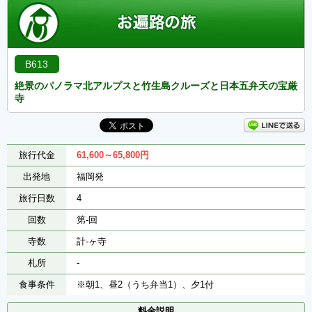
B613
絶景のパノラマ北アルプスと竹生島クルーズと日本五弁天の宝厳
寺
旅行代金
61,600～65,800
円
出発地
福岡発
旅行日数
4
回数
第-回
寺数
計-ヶ寺
札所
-
食事条件
※朝1、昼2（うち弁当1）、夕1付
料金説明