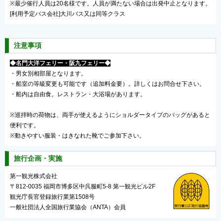
※最少催行人員は20名様です。人員が満たない場合は出発中止となります。
[利用予定バス会社]大川バス又は同等クラス
注意事項
◆名門大洋フェリー・阪九フェリー◆
・男女別相部屋となります。
・船室の等級変更も可能です（追加料金要）。詳しくはお問合せ下さい。
・船内は自由食。レストラン・大浴場があります。
※巡拝時の荷物は、両手が使えるようにショルダータイプのバッグがあると
便利です。
※動きやすい服装・はきなれた靴でご参加下さい。
旅行企画・実施
第一観光株式会社
〒812-0035 福岡市博多区中呉服町5-8 第一観光ビル2F
観光庁長官登録旅行業第1508号
一般社団法人全国旅行業協会（ANTA）会員