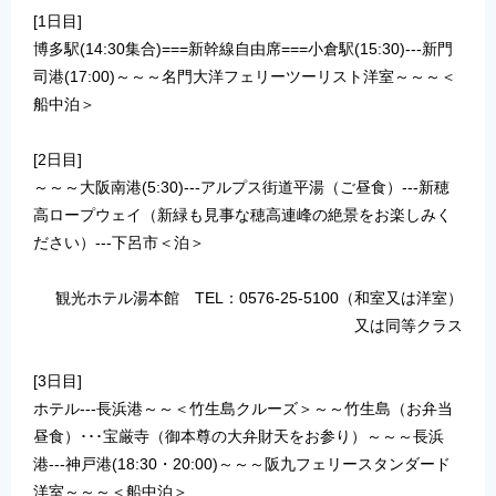
[1日目]
博多駅(14:30集合)===新幹線自由席===小倉駅(15:30)---新門
司港(17:00)～～～名門大洋フェリーツーリスト洋室～～～＜
船中泊＞
[2日目]
～～～大阪南港(5:30)---アルプス街道平湯（ご昼食）---新穂
高ロープウェイ（新緑も見事な穂高連峰の絶景をお楽しみく
ださい）---下呂市＜泊＞
観光ホテル湯本館 TEL：0576-25-5100（和室又は洋室）
又は同等クラス
[3日目]
ホテル---長浜港～～＜竹生島クルーズ＞～～竹生島（お弁当
昼食）･･･宝厳寺（御本尊の大弁財天をお参り）～～～長浜
港---神戸港(18:30・20:00)～～～阪九フェリースタンダード
洋室～～～＜船中泊＞