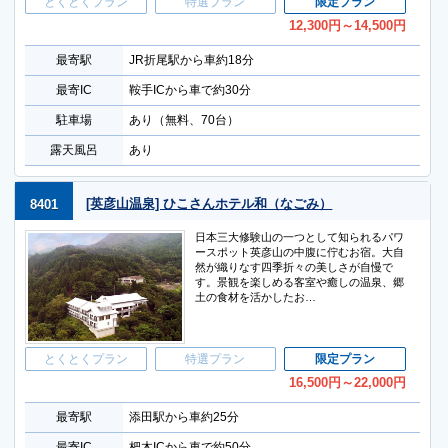
とくとくプラン
特選プラン
限定プラン
12,300
円
～14,500
円
最寄駅
JR折尾駅から車約18分
最寄IC
鞍手ICから車で約30分
駐車場
あり（無料、70台）
露天風呂
あり
[英彦山温泉] ひこさんホテル和（なごみ）
8401
日本三大修験山の一つとして知られるパワ
ースポット英彦山の中腹に佇むお宿。大自
然が織りなす四季折々の美しさが自慢で
す。景観を楽しめる客室や癒しの温泉、郷
土の食材を活かしたお…
とくとくプラン
特選プラン
限定プラン
16,500
円
～22,000
円
最寄駅
添田駅から車約25分
最寄IC
杷木ICから車で約50分