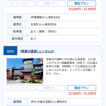
とくとくプラン
特選プラン
限定プラン
15,600
円
～27,900
円
最寄駅
JR東郷駅から車約15分
最寄IC
古賀ICから車約30分
駐車場
あり（無料、200台）
露天風呂
あり
[筑後川温泉] ふくせんか
8103
筑後川の湖畔に佇む静かな温泉宿。かけ流
しのアルカリ炭酸硫黄泉（pH8.7）のお湯は
飲用も可能、24時間いつでも湯浴みをお楽
しみいただけます。ドッグランを完備して
おり、わん…
とくとくプラン
特選プラン
限定プラン
12,800
円
～22,200
円
最寄駅
JR久大線大石駅から車約5分