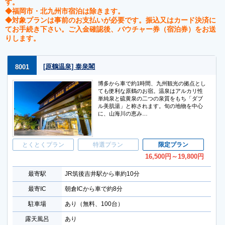
す。
◆福岡市・北九州市宿泊は除きます。
◆対象プランは事前のお支払いが必要です。振込又はカード決済に
てお手続き下さい。ご入金確認後、バウチャー券（宿泊券）をお送
りします。
[原鶴温泉] 泰泉閣
8001
博多から車で約1時間、九州観光の拠点とし
ても便利な原鶴のお宿。温泉はアルカリ性
単純泉と硫黄泉の二つの泉質をもち「ダブ
ル美肌湯」と称されます。旬の地物を中心
に、山海川の恵み…
とくとくプラン
特選プラン
限定プラン
16,500
円
～19,800
円
最寄駅
JR筑後吉井駅から車約10分
最寄IC
朝倉ICから車で約8分
駐車場
あり（無料、100台）
露天風呂
あり