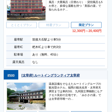
風呂・大畳風呂（日替わり）・貸切風呂も5
か所と、多様な湯殿を持つ「美肌の湯」で
知られるホテ…
とくとくプラン
特選プラン
限定プラン
12,300
円
～20,400
円
最寄駅
筑後大石駅より車5分
最寄IC
杷木ICより車で約3分
駐車場
あり（無料、40台）
露天風呂
なし
[太宰府] ルートイングランティア太宰府
8500
温泉設備をそなえたルートイングループの
観光型ホテル。福岡の観光名所・太宰府天
満宮までは車約3分、九州国立博物館にもア
クセス良好の立地です。「みかさの湯」で
は太宰府市唯一の…