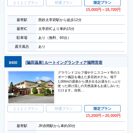
とくとくプラン
特選プラン
限定プラン
15,000
円
～18,700
円
最寄駅
西鉄太宰府駅から徒歩12分
最寄IC
太宰府ICより車約15分
駐車場
あり（無料、60台）
露天風呂
あり
[脇田温泉] ルートイングランティア福岡宮若
8400
グラウンドゴルフ場やテニスコート等のス
ポーツ施設を備えた多目的ホテル。地下
1,000mの源泉から湧き出るお湯をたっぷり
使った掛け流しの天然温泉もお楽しみいた
だけます。自然…
とくとくプラン
特選プラン
限定プラン
15,200
円
～20,000
円
最寄駅
JR赤間駅から車約30分