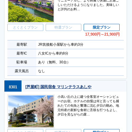
リニューアルし、より綺麗で快適にお過ご
しいただけるようになりました。美味しい
と評判のお料…
とくとくプラン
特選プラン
限定プラン
17,900
円
～21,900
円
最寄駅
JR筑後船小屋駅から車約3分
最寄IC
八女ICから車約8分
駐車場
あり（無料、30台）
露天風呂
なし
[芦屋町] 国民宿舎 マリンテラスあしや
8301
小高い丘の上に建つ全客室オーシャンビュ
ーのお宿。ホテルの自慢は何と言っても捕
れたての旬魚と響灘に沈む夕日の眺め。地
元特産の新鮮な食材に舌鼓を打つもよし、
夕日を見ながらの露…