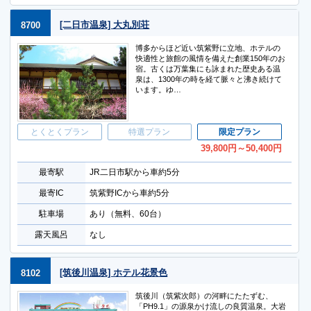
[二日市温泉] 大丸別荘
8700
博多からほど近い筑紫野に立地、ホテルの
快適性と旅館の風情を備えた創業150年のお
宿。古くは万葉集にも詠まれた歴史ある温
泉は、1300年の時を経て脈々と沸き続けて
います。ゆ…
とくとくプラン
特選プラン
限定プラン
39,800
円
～50,400
円
最寄駅
JR二日市駅から車約5分
最寄IC
筑紫野ICから車約5分
駐車場
あり（無料、60台）
露天風呂
なし
[筑後川温泉] ホテル花景色
8102
筑後川（筑紫次郎）の河畔にたたずむ、
「PH9.1」の源泉かけ流しの良質温泉。大岩