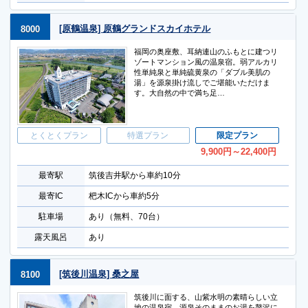
[原鶴温泉] 原鶴グランドスカイホテル
8000
福岡の奥座敷、耳納連山のふもとに建つリ
ゾートマンション風の温泉宿。弱アルカリ
性単純泉と単純硫黄泉の「ダブル美肌の
湯」を源泉掛け流しでご堪能いただけま
す。大自然の中で満ち足…
とくとくプラン
特選プラン
限定プラン
9,900
円
～22,400
円
最寄駅
筑後吉井駅から車約10分
最寄IC
杷木ICから車約5分
駐車場
あり（無料、70台）
露天風呂
あり
[筑後川温泉] 桑之屋
8100
筑後川に面する、山紫水明の素晴らしい立
地の温泉宿。源泉そのままのお湯を贅沢に