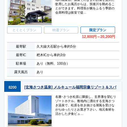
使用したお風呂からは、筑後川を眺めるこ
とができます。料理長が腕をふるう季節の
会席料理は個室で提…
とくとくプラン
特選プラン
限定プラン
12,800
円
～20,200
円
最寄駅
久大線大石駅から車約5分
最寄IC
杷木ICから車約3分
駐車場
あり（無料、100台）
露天風呂
あり
[玄海さつき温泉] メルキュール福岡宗像リゾート＆スパ
8200
名勝･さつき松原に隣接し、玄界灘を望むリ
ゾートホテル。敷地内に湧出する玄海さつ
き温泉で、松原を吹き抜ける潮風を受けな
がらゆったりとお寛ぎ下さい。地元食材を
活かした夕食ビュ…