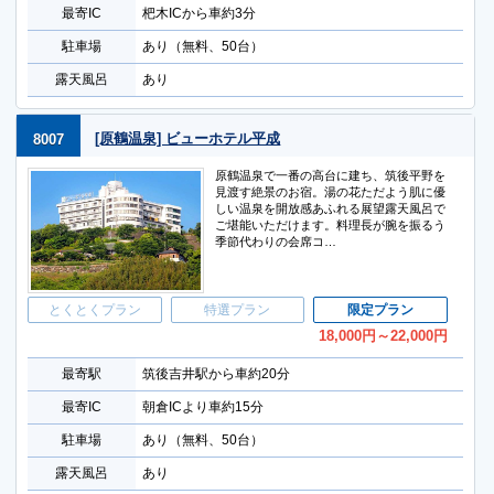
最寄IC
杷木ICから車約3分
駐車場
あり（無料、50台）
露天風呂
あり
[原鶴温泉] ビューホテル平成
8007
原鶴温泉で一番の高台に建ち、筑後平野を
見渡す絶景のお宿。湯の花ただよう肌に優
しい温泉を開放感あふれる展望露天風呂で
ご堪能いただけます。料理長が腕を振るう
季節代わりの会席コ…
とくとくプラン
特選プラン
限定プラン
18,000
円
～22,000
円
最寄駅
筑後吉井駅から車約20分
最寄IC
朝倉ICより車約15分
駐車場
あり（無料、50台）
露天風呂
あり