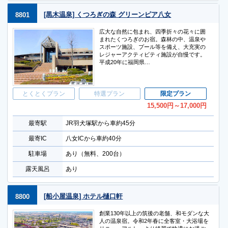
[黒木温泉] くつろぎの森 グリーンピア八女
8801
広大な自然に包まれ、四季折々の花々に囲
まれたくつろぎのお宿。森林の中、温泉や
スポーツ施設、プール等を備え、大充実の
レジャーアクティビティ施設が自慢です。
平成20年に福岡県…
とくとくプラン
特選プラン
限定プラン
15,500
円
～17,000
円
最寄駅
JR羽犬塚駅から車約45分
最寄IC
八女ICから車約40分
駐車場
あり（無料、200台）
露天風呂
あり
[船小屋温泉] ホテル樋口軒
8800
創業130年以上の筑後の老舗、和モダンな大
人の温泉宿。令和2年春に全客室・大浴場を