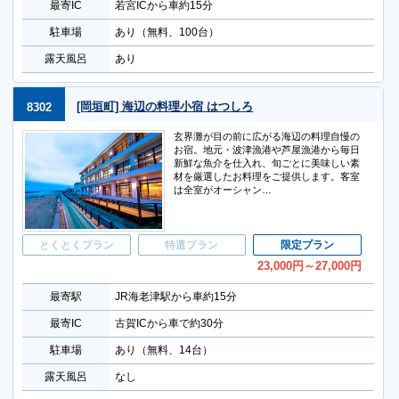
最寄IC
若宮ICから車約15分
駐車場
あり（無料、100台）
露天風呂
あり
[岡垣町] 海辺の料理小宿 はつしろ
8302
玄界灘が目の前に広がる海辺の料理自慢の
お宿。地元・波津漁港や芦屋漁港から毎日
新鮮な魚介を仕入れ、旬ごとに美味しい素
材を厳選したお料理をご提供します。客室
は全室がオーシャン…
とくとくプラン
特選プラン
限定プラン
23,000
円
～27,000
円
最寄駅
JR海老津駅から車約15分
最寄IC
古賀ICから車で約30分
駐車場
あり（無料、14台）
露天風呂
なし