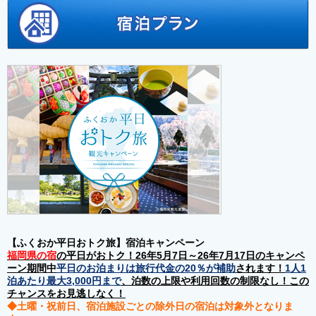
【ふくおか平日おトク旅】宿泊キャンペーン
福岡県の宿
の平日がおトク！26年5月7日～26年7月17日のキャンペ
ーン期間中
平日のお泊まりは旅行代金の20％が補助
されます！
1人1
泊あたり最大3,000円まで
、泊数の上限や利用回数の制限なし！この
チャンスをお見逃しなく！
◆土曜・祝前日、宿泊施設ごとの除外日の宿泊は対象外となりま